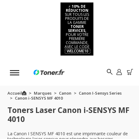
⚡
10% DE
RÉDUCTION
SUR TOUS LES
PRODUITS DE
LA GAMME
TONER
SERVICES,
POUR VOTRE
PREMIÈRE
COMMANDE,
AVEC LE CODE
WELCOME10
Accueil
Marques
Canon
Canon I-Sensys Series
Canon i-SENSYS MF 4010
Toners Laser Canon i-SENSYS MF
4010
La Canon I SENSYS MF 4010 est une imprimante couleur de
technologie laser conçue pour répondre aux besoins