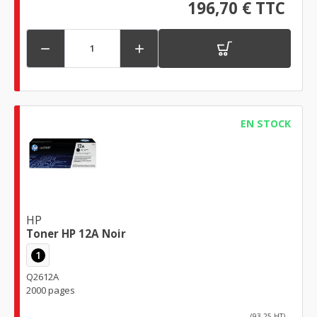
196,70 € TTC


EN STOCK
HP
Toner HP 12A Noir
1
Q2612A
2000 pages
(93,25 HT)