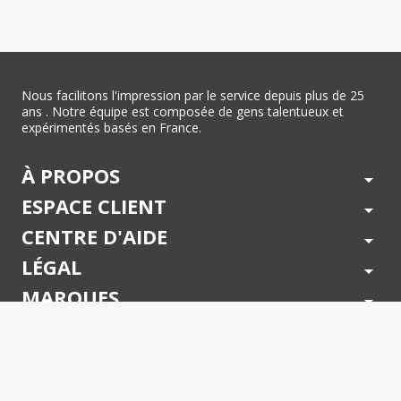
Nous facilitons l'impression par le service depuis plus de 25
ans . Notre équipe est composée de gens talentueux et
expérimentés basés en France.
À PROPOS
arrow_drop_down
ESPACE CLIENT
arrow_drop_down
CENTRE D'AIDE
arrow_drop_down
LÉGAL
arrow_drop_down
MARQUES
arrow_drop_down
PAIEMENTS SÉCURISÉS
arrow_drop_down
SUIVEZ NOUS !
arrow_drop_down