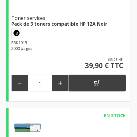
Toner services
Pack de 3 toners compatible HP 12A Noir
3
P3K1015
2000 pages
(33,25 HT)
39,90 € TTC


EN STOCK