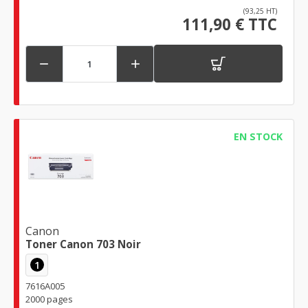
(93,25 HT)
111,90 € TTC


EN STOCK
Canon
Toner Canon 703 Noir
1
7616A005
2000 pages