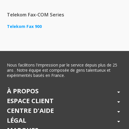
Telekom Fax-COM Series
Telekom Fax 900
Nous facilitons l'impression par le service depuis plus de 25
ans . Notre équipe est composée de gens talentueux et
expérimentés basés en France.
À PROPOS
arrow_drop_down
ESPACE CLIENT
arrow_drop_down
CENTRE D'AIDE
arrow_drop_down
LÉGAL
arrow_drop_down