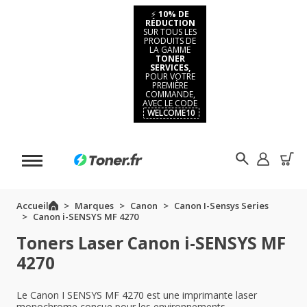
⚡
10% DE
RÉDUCTION
SUR TOUS LES
PRODUITS DE
LA GAMME
TONER
SERVICES,
POUR VOTRE
PREMIÈRE
COMMANDE,
AVEC LE CODE
WELCOME10
Accueil
Marques
Canon
Canon I-Sensys Series
Canon i-SENSYS MF 4270
Toners Laser Canon i-SENSYS MF
4270
Le Canon I SENSYS MF 4270 est une imprimante laser
monochrome conçue pour les environnements