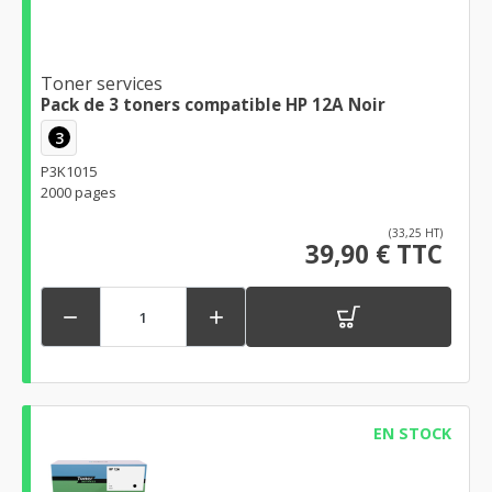
Toner services
Pack de 3 toners compatible HP 12A Noir
3
P3K1015
2000 pages
(33,25 HT)
39,90 € TTC


EN STOCK