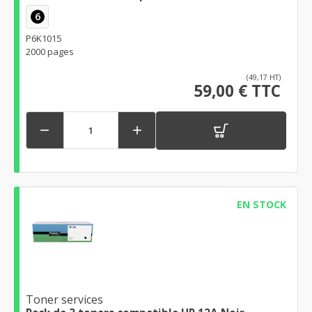
6
P6K1015
2000 pages
(49,17 HT)
59,00 € TTC


EN STOCK
Toner services