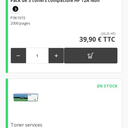
Pack de 3 toners compatible HP 12A Noir
3
P3K1015
2000 pages
(33,25 HT)
39,90 € TTC


EN STOCK
Toner services