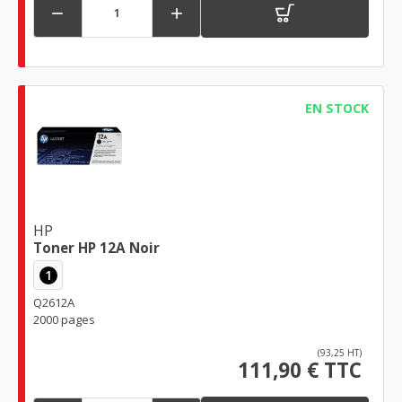


EN STOCK
HP
Toner HP 12A Noir
1
Q2612A
2000 pages
(93,25 HT)
111,90 € TTC