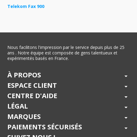
Telekom Fax 900
Nous facilitons l'impression par le service depuis plus de 25
ans . Notre équipe est composée de gens talentueux et
expérimentés basés en France.
À PROPOS
arrow_drop_down
ESPACE CLIENT
arrow_drop_down
CENTRE D'AIDE
arrow_drop_down
LÉGAL
arrow_drop_down
MARQUES
arrow_drop_down
PAIEMENTS SÉCURISÉS
arrow_drop_down
SUIVEZ NOUS !