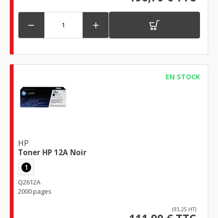


EN STOCK
HP
Toner HP 12A Noir
1
Q2612A
2000 pages
(93,25 HT)