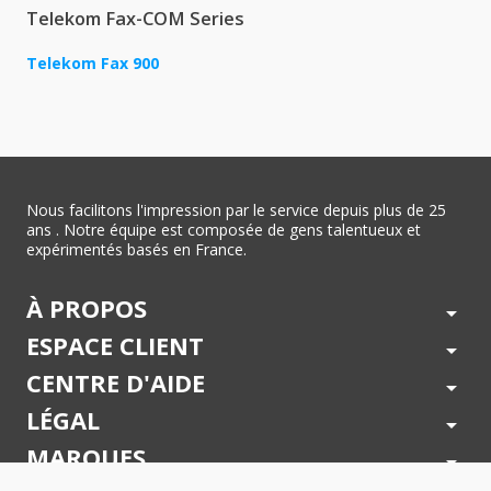
Telekom Fax-COM Series
Telekom Fax 900
Nous facilitons l'impression par le service depuis plus de 25
ans . Notre équipe est composée de gens talentueux et
expérimentés basés en France.
À PROPOS
arrow_drop_down
ESPACE CLIENT
arrow_drop_down
CENTRE D'AIDE
arrow_drop_down
LÉGAL
arrow_drop_down
MARQUES
arrow_drop_down