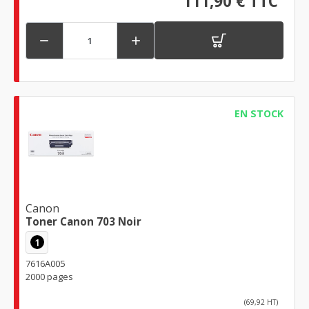
111,90 € TTC


EN STOCK
Canon
Toner Canon 703 Noir
1
7616A005
2000 pages
(69,92 HT)