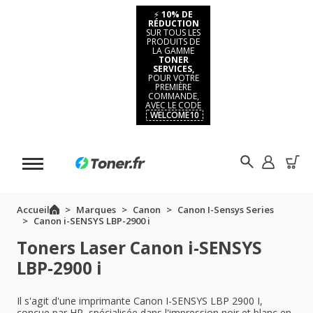
⚡
10% DE
RÉDUCTION
SUR TOUS LES
PRODUITS DE
LA GAMME
TONER
SERVICES,
POUR VOTRE
PREMIÈRE
COMMANDE,
AVEC LE CODE
WELCOME10
Accueil
Marques
Canon
Canon I-Sensys Series
Canon i-SENSYS LBP-2900 i
Toners Laser Canon i-SENSYS
LBP-2900 i
Il s'agit d'une imprimante Canon I-SENSYS LBP 2900 I,
conçue par HP, spécialisée dans l'impression noir et blanc en