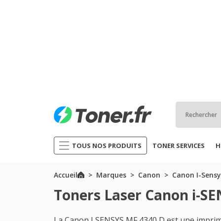
TOUS NOS PRODUITS
TONER SERVICES
H
Accueil
Marques
Canon
Canon I-Sensy
Toners Laser Canon i-SE
La Canon I SENSYS MF 4340 D est une imprim