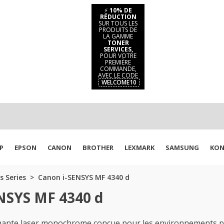
⚡
10% DE
RÉDUCTION
SUR TOUS LES
PRODUITS DE
LA GAMME
TONER
SERVICES,
POUR VOTRE
PREMIÈRE
COMMANDE,
AVEC LE CODE
WELCOME10
P
EPSON
CANON
BROTHER
LEXMARK
SAMSUNG
KON
s Series
Canon i-SENSYS MF 4340 d
NSYS MF 4340 d
ante laser monochrome conçue pour les environnements pro