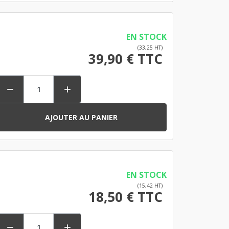
EN STOCK
(33,25 HT)
39,90 € TTC


AJOUTER AU PANIER
EN STOCK
(15,42 HT)
18,50 € TTC

