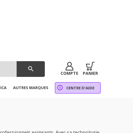
search
COMPTE
PANIER
ICA
AUTRES MARQUES
CENTRE D'AIDE
fessionnels exigeants. Avec sa technologie