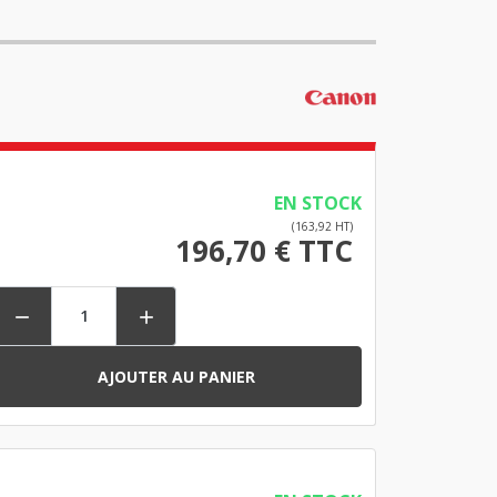
EN STOCK
(163,92 HT)
196,70 € TTC


AJOUTER AU PANIER