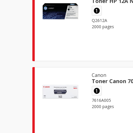
Toner HP 12A N
1
Q2612A
2000 pages
Canon
Toner Canon 70
1
7616A005
2000 pages