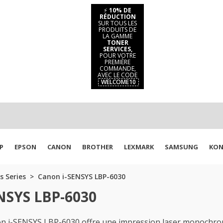
⚡
10% DE
RÉDUCTION
SUR TOUS LES
PRODUITS DE
LA GAMME
TONER
SERVICES,
POUR VOTRE
PREMIÈRE
COMMANDE,
AVEC LE CODE
WELCOME10
P
EPSON
CANON
BROTHER
LEXMARK
SAMSUNG
KON
s Series
Canon i-SENSYS LBP-6030
ENSYS LBP-6030
n i-SENSYS LBP-6030 offre une impression laser monochrome