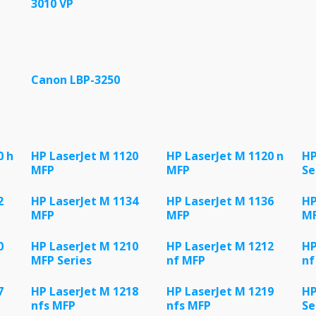
3010 VP
Canon LBP-3250
0 h
HP LaserJet M 1120
HP LaserJet M 1120 n
HP
MFP
MFP
Se
2
HP LaserJet M 1134
HP LaserJet M 1136
HP
MFP
MFP
M
0
HP LaserJet M 1210
HP LaserJet M 1212
HP
MFP Series
nf MFP
nf
7
HP LaserJet M 1218
HP LaserJet M 1219
HP
nfs MFP
nfs MFP
Se