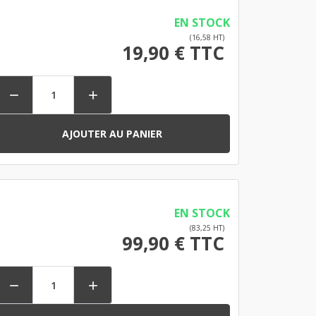
EN STOCK
(16,58 HT)
19,90 € TTC


AJOUTER AU PANIER
EN STOCK
(83,25 HT)
99,90 € TTC

