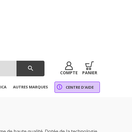
search
COMPTE
PANIER
ICA
AUTRES MARQUES
CENTRE D'AIDE
 de haute qualité. Dotée de la technologie