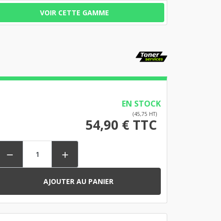
VOIR CETTE GAMME
EN STOCK
(45,75 HT)
54,90 € TTC


AJOUTER AU PANIER