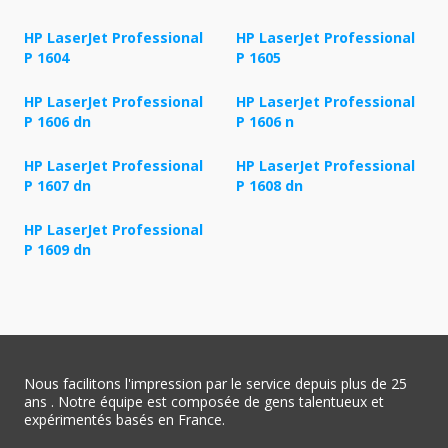
HP LaserJet Professional
HP LaserJet Professional
P 1604
P 1605
HP LaserJet Professional
HP LaserJet Professional
P 1606 dn
P 1606 n
HP LaserJet Professional
HP LaserJet Professional
P 1607 dn
P 1608 dn
HP LaserJet Professional
P 1609 dn
Nous facilitons l'impression par le service depuis plus de 25
ans . Notre équipe est composée de gens talentueux et
expérimentés basés en France.