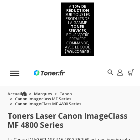
⚡
10% DE
RÉDUCTION
SUR TOUS LES
PRODUITS DE
LA GAMME
TONER
SERVICES,
POUR VOTRE
PREMIÈRE
COMMANDE,
AVEC LE CODE
WELCOME10
Accueil
Marques
Canon
Canon Imageclass MF Series
Canon ImageClass MF 4800 Series
Toners Laser Canon ImageClass
MF 4800 Series
La Canon IMAGECLASS MF 4800 SERIES est une imprimante