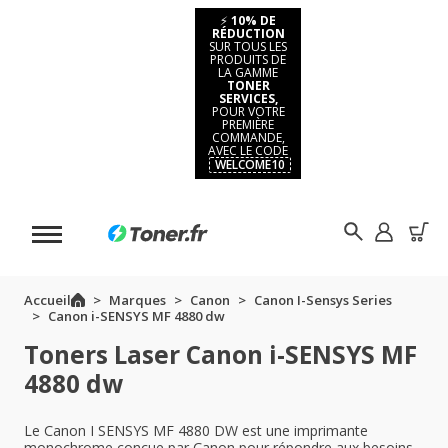
⚡
10% DE
RÉDUCTION
SUR TOUS LES
PRODUITS DE
LA GAMME
TONER
SERVICES,
POUR VOTRE
PREMIÈRE
COMMANDE,
AVEC LE CODE
WELCOME10
Accueil
Marques
Canon
Canon I-Sensys Series
Canon i-SENSYS MF 4880 dw
Toners Laser Canon i-SENSYS MF
4880 dw
Le Canon I SENSYS MF 4880 DW est une imprimante
monochrome conçue par Canon pour répondre aux besoins