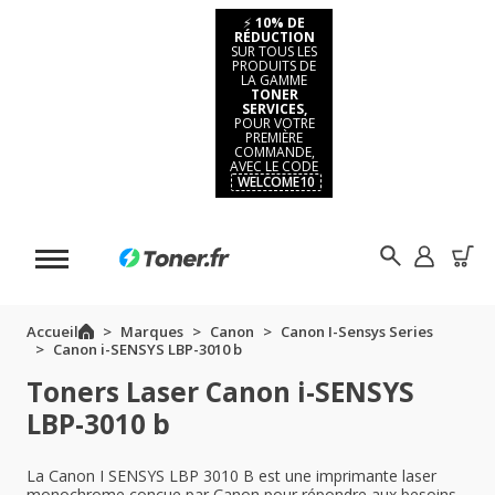
⚡
10% DE
RÉDUCTION
SUR TOUS LES
PRODUITS DE
LA GAMME
TONER
SERVICES,
POUR VOTRE
PREMIÈRE
COMMANDE,
AVEC LE CODE
WELCOME10
Accueil
Marques
Canon
Canon I-Sensys Series
Canon i-SENSYS LBP-3010 b
Toners Laser Canon i-SENSYS
LBP-3010 b
La Canon I SENSYS LBP 3010 B est une imprimante laser
monochrome conçue par Canon pour répondre aux besoins