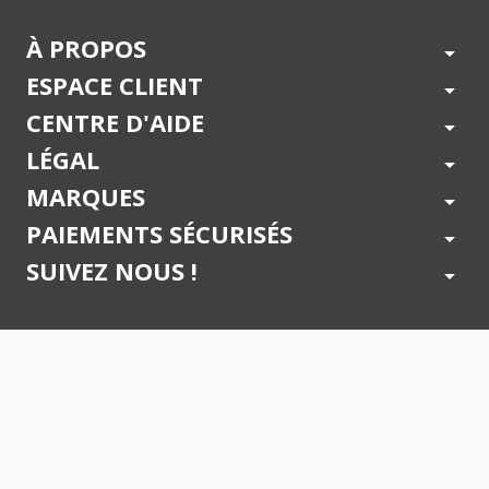
À PROPOS
arrow_drop_down
ESPACE CLIENT
arrow_drop_down
CENTRE D'AIDE
arrow_drop_down
LÉGAL
arrow_drop_down
MARQUES
arrow_drop_down
PAIEMENTS SÉCURISÉS
arrow_drop_down
SUIVEZ NOUS !
arrow_drop_down
© 2026 - Toner Services