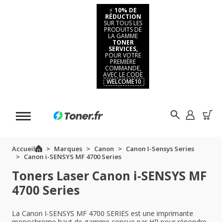
⚡
10% DE
RÉDUCTION
SUR TOUS LES
PRODUITS DE
LA GAMME
TONER
SERVICES,
POUR VOTRE
PREMIÈRE
COMMANDE,
AVEC LE CODE
WELCOME10
Accueil
Marques
Canon
Canon I-Sensys Series
Canon i-SENSYS MF 4700 Series
Toners Laser Canon i-SENSYS MF
4700 Series
La Canon I-SENSYS MF 4700 SERIES est une imprimante
monochrome haut de gamme conçue par HP pour répondre