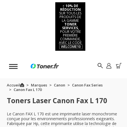
⚡
10% DE
RÉDUCTION
SUR TOUS LES
PRODUITS DE
LA GAMME
TONER
SERVICES,
POUR VOTRE
PREMIÈRE
COMMANDE,
AVEC LE CODE
WELCOME10
Accueil
Marques
Canon
Canon Fax Series
Canon Fax L 170
Toners Laser Canon Fax L 170
Le Canon FAX L 170 est une imprimante laser monochrome
conçue pour les environnements professionnels exigeants.
Fabriquée par Hp, cette imprimante utilise la technologie de