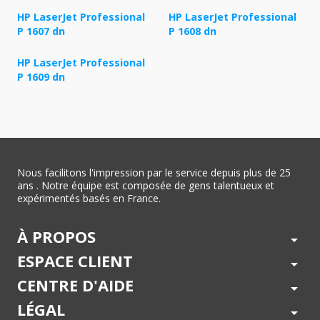
HP LaserJet Professional
HP LaserJet Professional
P 1607 dn
P 1608 dn
HP LaserJet Professional
P 1609 dn
Nous facilitons l'impression par le service depuis plus de 25
ans . Notre équipe est composée de gens talentueux et
expérimentés basés en France.
À PROPOS
arrow_drop_down
ESPACE CLIENT
arrow_drop_down
CENTRE D'AIDE
arrow_drop_down
LÉGAL
arrow_drop_down