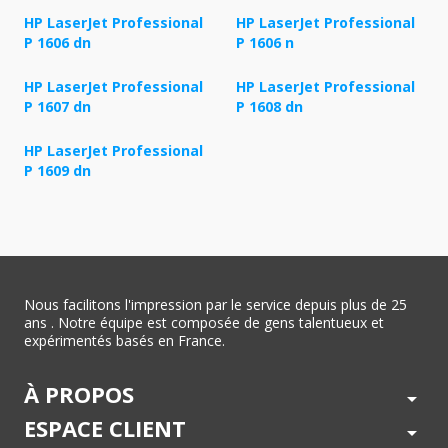
HP LaserJet Professional
HP LaserJet Professional
P 1606 dn
P 1606 n
HP LaserJet Professional
HP LaserJet Professional
P 1607 dn
P 1608 dn
HP LaserJet Professional
P 1609 dn
Nous facilitons l'impression par le service depuis plus de 25
ans . Notre équipe est composée de gens talentueux et
expérimentés basés en France.
À PROPOS
arrow_drop_down
ESPACE CLIENT
arrow_drop_down