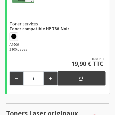
Toner services
Toner compatible HP 78A Noir
1
A1606
2100 pages
(16,58 HT)
19,90 € TTC


Toners Laser originaux