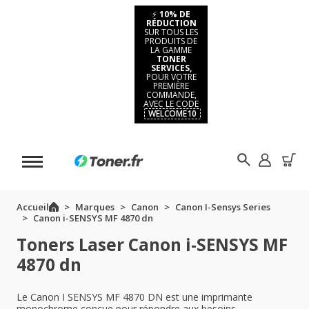
⚡
10% DE
RÉDUCTION
SUR TOUS LES
PRODUITS DE
LA GAMME
TONER
SERVICES,
POUR VOTRE
PREMIÈRE
COMMANDE,
AVEC LE CODE
WELCOME10
Accueil
Marques
Canon
Canon I-Sensys Series
Canon i-SENSYS MF 4870 dn
Toners Laser Canon i-SENSYS MF
4870 dn
Le Canon I SENSYS MF 4870 DN est une imprimante
monochrome conçue pour répondre aux besoins