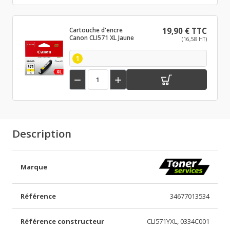
Cartouche d'encre
19,90 € TTC
Canon CLI571 XL Jaune
(16,58 HT)
1


Description
Marque
Référence
34677013534
Référence constructeur
CLI571YXL, 0334C001