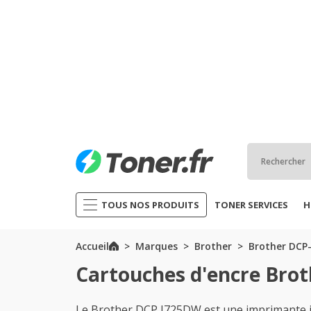
TOUS NOS PRODUITS
TONER SERVICES
H
Accueil
Marques
Brother
Brother DCP-
Cartouches d'encre Bro
Le Brother DCP J725DW est une imprimante id