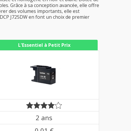
bles. Grâce à sa conception avancée, elle offre
érer des volumes importants, elle est
r DCP J725DW en font un choix de premier
L'Essentiel à Petit Prix
2 ans
0,01 €