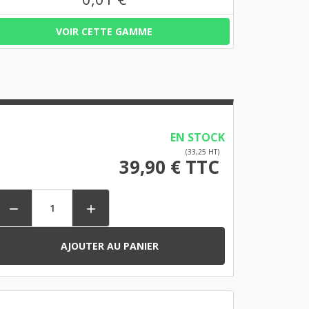
VOIR CETTE GAMME
EN STOCK
(33,25 HT)
39,90 € TTC


AJOUTER AU PANIER