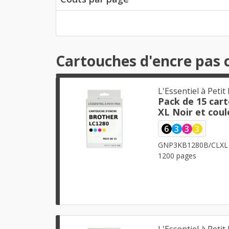
Cartouches d'encre pas 
L'Essentiel à Petit 
Pack de 15 car
XL Noir et coul
6
3
3
3
GNP3KB1280B/CLXL
1200 pages
L'Essentiel à Petit 