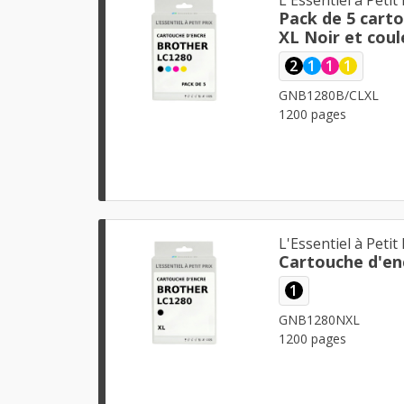
Pack de 5 cart
XL Noir et coul
2
1
1
1
GNB1280B/CLXL
1200 pages
L'Essentiel à Petit 
Cartouche d'en
1
GNB1280NXL
1200 pages