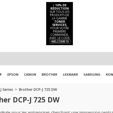
⚡
10% DE
RÉDUCTION
SUR TOUS LES
PRODUITS DE
LA GAMME
TONER
SERVICES,
POUR VOTRE
PREMIÈRE
COMMANDE,
AVEC LE CODE
WELCOME10
P
EPSON
CANON
BROTHER
LEXMARK
SAMSUNG
KON
J Series
Brother DCP-J 725 DW
ther DCP-J 725 DW
éale pour les entreprises cherchant une impression centra