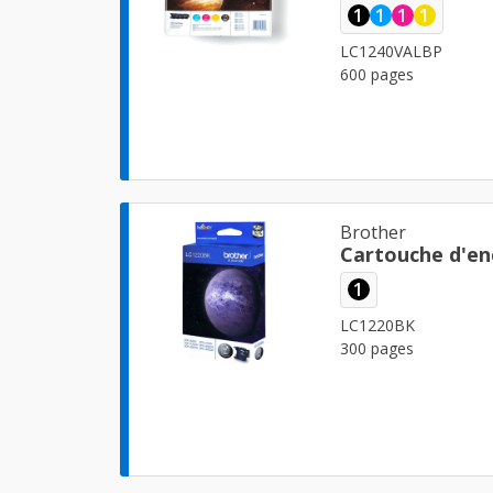
1
1
1
1
LC1240VALBP
600 pages
Brother
Cartouche d'en
1
LC1220BK
300 pages