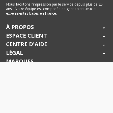
Nous facilitons l'impression par le service depuis plus de 25
ans . Notre équipe est composée de gens talentueux et
expérimentés basés en France.
À PROPOS
arrow_drop_down
ESPACE CLIENT
arrow_drop_down
CENTRE D'AIDE
arrow_drop_down
LÉGAL
arrow_drop_down
MARQUES
arrow_drop_down
PAIEMENTS SÉCURISÉS
arrow_drop_down
SUIVEZ NOUS !
arrow_drop_down
© 2026 - Toner Services