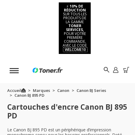
⚡
10% DE
RÉDUCTION
SUR TOUS LES
PRODUITS DE
LA GAMME
TONER
SERVICES,
POUR VOTRE
PREMIÈRE
COMMANDE,
AVEC LE CODE
WELCOME10
Accueil
Marques
Canon
Canon BJ Series
Canon BJ 895 PD
Cartouches d'encre Canon BJ 895
PD
Le Canon BJ 895 PD est un périphérique d’impression
monochrome conçu pour les besoins professionnels. Doté