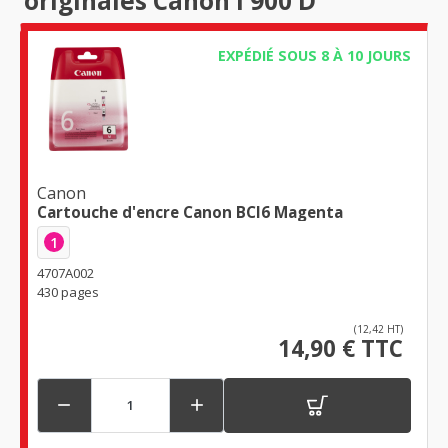
originales Canon I 900 D
EXPÉDIÉ SOUS 8 À 10 JOURS
Canon
Cartouche d'encre Canon BCI6 Magenta
1
4707A002
430 pages
(12,42 HT)
14,90 € TTC

