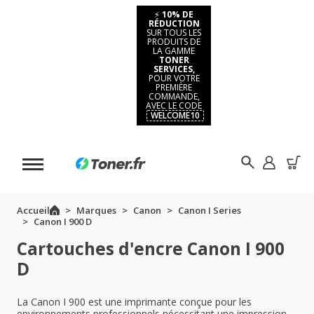
⚡
10% DE
RÉDUCTION
SUR TOUS LES
PRODUITS DE
LA GAMME
TONER
SERVICES,
POUR VOTRE
PREMIÈRE
COMMANDE,
AVEC LE CODE
WELCOME10
Accueil
Marques
Canon
Canon I Series
Canon I 900 D
Cartouches d'encre Canon I 900
D
La Canon I 900 est une imprimante conçue pour les
environnements professionnels nécessitant une impression