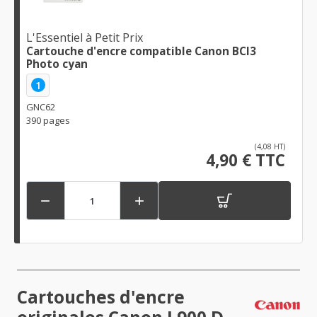
L'Essentiel à Petit Prix
Cartouche d'encre compatible Canon BCI3
Photo cyan
1
GNC62
390 pages
(4,08 HT)
4,90 € TTC


Cartouches d'encre