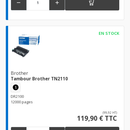


EN STOCK
Brother
Tambour Brother TN2110
1
DR2100
12000 pages
(99,92 HT)
119,90 € TTC