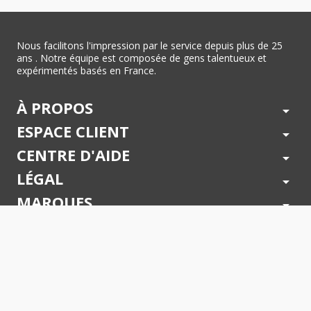
Nous facilitons l'impression par le service depuis plus de 25
ans . Notre équipe est composée de gens talentueux et
expérimentés basés en France.
À PROPOS
arrow_drop_down
ESPACE CLIENT
arrow_drop_down
CENTRE D'AIDE
arrow_drop_down
LÉGAL
arrow_drop_down
MARQUES
arrow_drop_down
PAIEMENTS SÉCURISÉS
arrow_drop_down
SUIVEZ NOUS !
arrow_drop_down