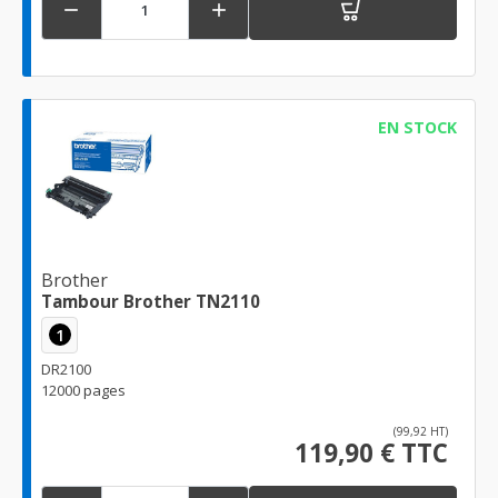


EN STOCK
Brother
Tambour Brother TN2110
1
DR2100
12000 pages
(99,92 HT)
119,90 € TTC