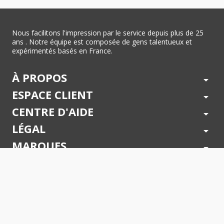
Nous facilitons l'impression par le service depuis plus de 25
ans . Notre équipe est composée de gens talentueux et
expérimentés basés en France.
À PROPOS
arrow_drop_down
ESPACE CLIENT
arrow_drop_down
CENTRE D'AIDE
arrow_drop_down
LÉGAL
arrow_drop_down
MARQUES
arrow_drop_down
PAIEMENTS SÉCURISÉS
arrow_drop_down
SUIVEZ NOUS !
arrow_drop_down