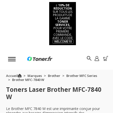
⚡
10% DE
RÉDUCTION
SUR TOUS LES
PRODUITS DE
LA GAMME
TONER
SERVICES,
POUR VOTRE
PREMIÈRE
COMMANDE,
AVEC LE CODE
WELCOME10
Accueil
Marques
Brother
Brother MFC Series
Brother MFC-7840 W
Toners Laser Brother MFC-7840
W
Le Brother MFC 7840 W est une imprimante conçue pour
répondre aux besoins d'impression intensifs des