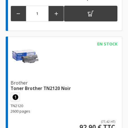


EN STOCK
Brother
Toner Brother TN2120 Noir
1
TN2120
2600 pages
(77,42 HT)
92,90 € TTC