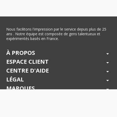
Nous facilitons l'impression par le service depuis plus de 25
ans . Notre équipe est composée de gens talentueux et
expérimentés basés en France.
À PROPOS
arrow_drop_down
ESPACE CLIENT
arrow_drop_down
CENTRE D'AIDE
arrow_drop_down
LÉGAL
arrow_drop_down
MARQUES
arrow_drop_down
PAIEMENTS SÉCURISÉS
arrow_drop_down
SUIVEZ NOUS !
arrow_drop_down