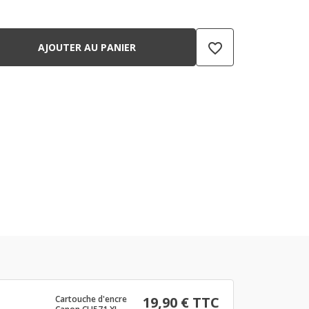
favorite_border
AJOUTER AU PANIER
Cartouche d'encre
19,90 € TTC