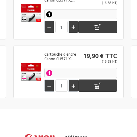
Canon CLI571 XL
(16,58 HT)
Noir
1


Cartouche d'encre
19,90 € TTC
Canon CLI571 XL
(16,58 HT)
Magenta
1

