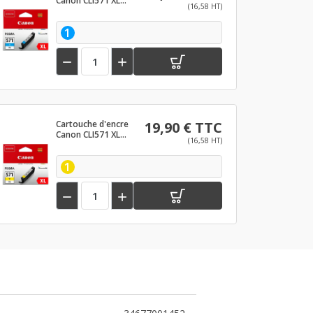
Canon CLI571 XL
(16,58 HT)
Cyan
1


Cartouche d'encre
19,90 € TTC
Canon CLI571 XL
(16,58 HT)
Jaune
1

