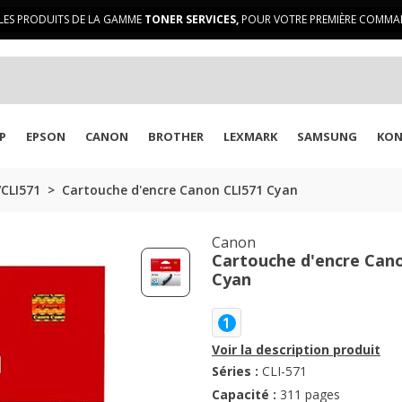
LES PRODUITS DE LA GAMME
TONER SERVICES,
POUR VOTRE PREMIÈRE COMMAN
P
EPSON
CANON
BROTHER
LEXMARK
SAMSUNG
KON
CLI571
Cartouche d'encre Canon CLI571 Cyan
Canon
Cartouche d'encre Can
Cyan
1
Voir la description produit
Séries :
CLI-571
Capacité :
311 pages