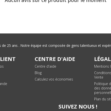
Aucun avis sur ce produit pour le moment
plus de 25 ans . Notre équipe est composée de gens talentueux et exp
CLIENT
CENTRE D'AIDE
LÉGAL
vos
Centre d'aide
Mentions l
Blog
Condition
Vente
Calculez vos économies
ande
Politique 
des donn
personnel
Plan du si
SUIVEZ NOUS !