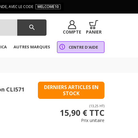
DE, AVEC LE CODE
WELCOME10
search
COMPTE
PANIER
ICA
AUTRES MARQUES
CENTRE D'AIDE
DERNIERS ARTICLES EN
on CLI571
STOCK
(13,25 HT)
15,90 € TTC
Prix unitaire