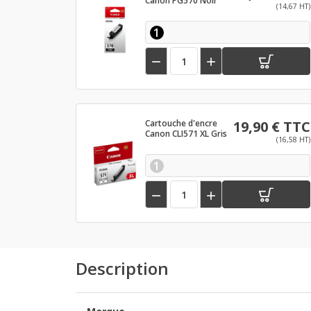
Canon PG570 Noir
(14,67 HT)
1


Cartouche d'encre
19,90 € TTC
Canon CLI571 XL Gris
(16,58 HT)
1


Description