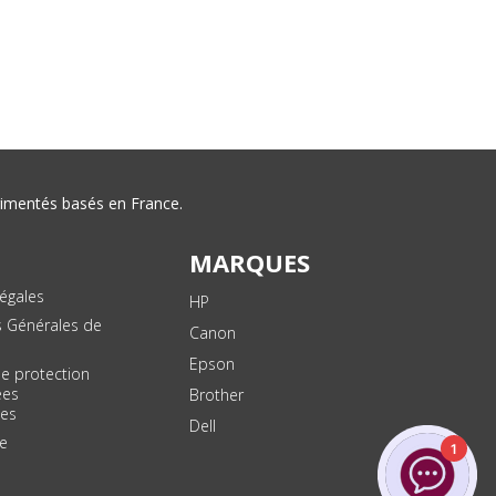
érimentés basés en France.
MARQUES
égales
HP
s Générales de
Canon
Epson
de protection
ées
Brother
les
Dell
te
1