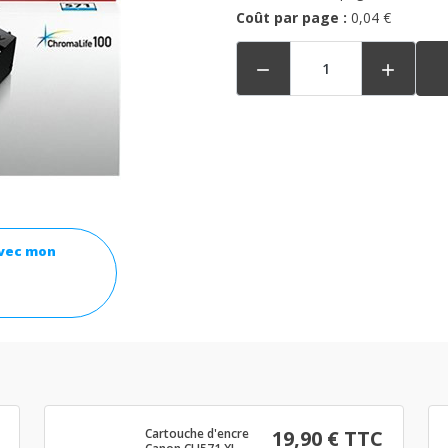
Coût par page :
0,04 €


avec mon
Cartouche d'encre
19,90 € TTC