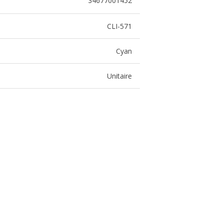
34677001452
CLI-571
Cyan
Unitaire