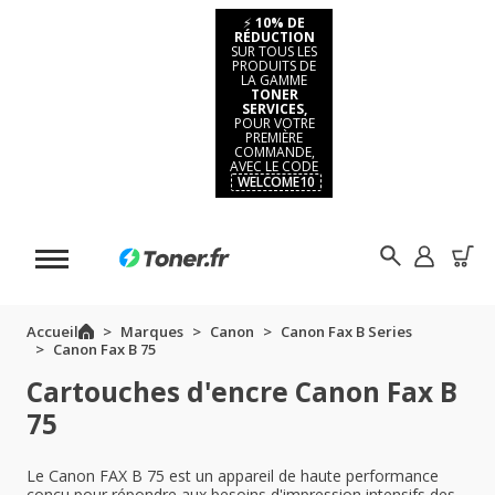
⚡
10% DE
RÉDUCTION
SUR TOUS LES
PRODUITS DE
LA GAMME
TONER
SERVICES,
POUR VOTRE
PREMIÈRE
COMMANDE,
AVEC LE CODE
WELCOME10
Accueil
Marques
Canon
Canon Fax B Series
Canon Fax B 75
Cartouches d'encre Canon Fax B
75
Le Canon FAX B 75 est un appareil de haute performance
conçu pour répondre aux besoins d'impression intensifs des