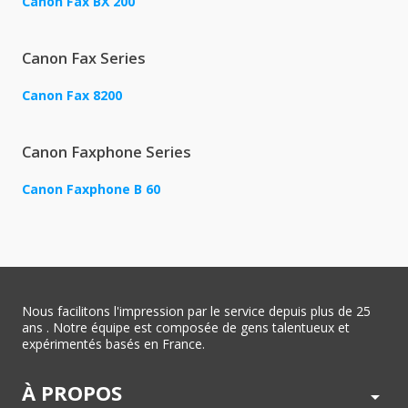
Canon Fax BX 200
Canon Fax Series
Canon Fax 8200
Canon Faxphone Series
Canon Faxphone B 60
Nous facilitons l'impression par le service depuis plus de 25
ans . Notre équipe est composée de gens talentueux et
expérimentés basés en France.
À PROPOS
arrow_drop_down