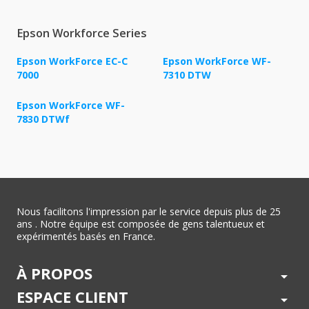
Epson Workforce Series
Epson WorkForce EC-C
Epson WorkForce WF-
7000
7310 DTW
Epson WorkForce WF-
7830 DTWf
Nous facilitons l'impression par le service depuis plus de 25
ans . Notre équipe est composée de gens talentueux et
expérimentés basés en France.
À PROPOS
arrow_drop_down
ESPACE CLIENT
arrow_drop_down