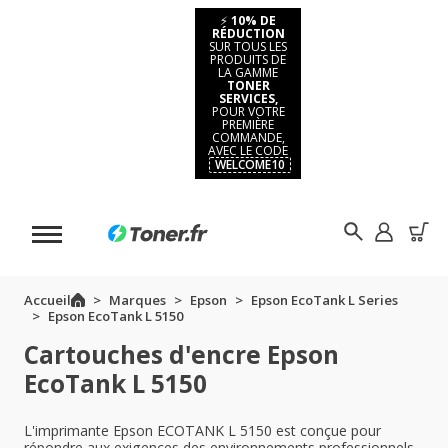
⚡
10% DE
RÉDUCTION
SUR TOUS LES
PRODUITS DE
LA GAMME
TONER
SERVICES,
POUR VOTRE
PREMIÈRE
COMMANDE,
AVEC LE CODE
WELCOME10
Accueil
Marques
Epson
Epson EcoTank L Series
Epson EcoTank L 5150
Cartouches d'encre Epson
EcoTank L 5150
L'imprimante Epson ECOTANK L 5150 est conçue pour
répondre aux exigences des environnements professionnels.