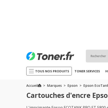
TOUS NOS PRODUITS
TONER SERVICES
H
Accueil
Marques
Epson
Epson EcoTank
Cartouches d'encre Epso
L'imprimante Epson ECOTANK PRO ET 5800 es