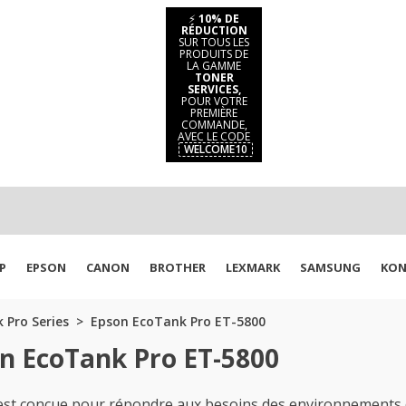
⚡
10% DE
RÉDUCTION
SUR TOUS LES
PRODUITS DE
LA GAMME
TONER
SERVICES,
POUR VOTRE
PREMIÈRE
COMMANDE,
AVEC LE CODE
WELCOME10
P
EPSON
CANON
BROTHER
LEXMARK
SAMSUNG
KON
 Pro Series
Epson EcoTank Pro ET-5800
n EcoTank Pro ET-5800
t conçue pour répondre aux besoins des environnements d'