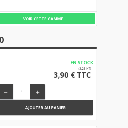
VOIR CETTE GAMME
0
EN STOCK
(3,25 HT)
3,90 € TTC


AJOUTER AU PANIER