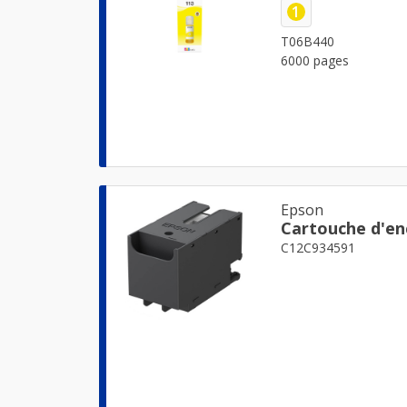
1
T06B440
6000 pages
Epson
Cartouche d'en
C12C934591