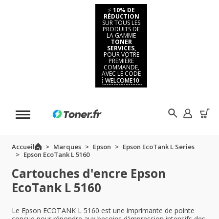
⚡
10% DE
RÉDUCTION
SUR TOUS LES
PRODUITS DE
LA GAMME
TONER
SERVICES,
POUR VOTRE
PREMIÈRE
COMMANDE,
AVEC LE CODE
WELCOME10
Accueil
Marques
Epson
Epson EcoTank L Series
Epson EcoTank L 5160
Cartouches d'encre Epson
EcoTank L 5160
Le Epson ECOTANK L 5160 est une imprimante de pointe
conçue pour répondre aux besoins d'impression intensifs des