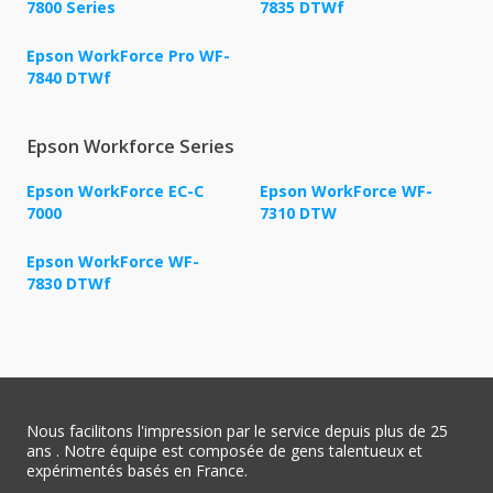
7800 Series
7835 DTWf
Epson WorkForce Pro WF-
7840 DTWf
Epson Workforce Series
Epson WorkForce EC-C
Epson WorkForce WF-
7000
7310 DTW
Epson WorkForce WF-
7830 DTWf
Nous facilitons l'impression par le service depuis plus de 25
ans . Notre équipe est composée de gens talentueux et
expérimentés basés en France.