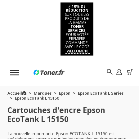
⚡
10% DE
RÉDUCTION
SUR TOUS LES
PRODUITS DE
LA GAMME
TONER
SERVICES,
POUR VOTRE
PREMIÈRE
COMMANDE,
AVEC LE CODE
WELCOME10
Accueil
Marques
Epson
Epson EcoTank L Series
Epson EcoTank L 15150
Cartouches d'encre Epson
EcoTank L 15150
La nouvelle imprimante Epson ECOTANK L 15150 est
spécialement conçue pour les besoins des environnements