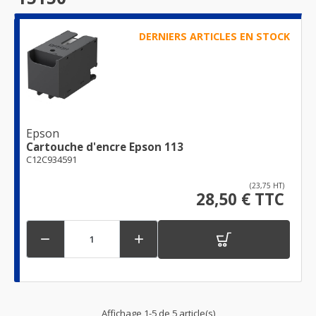
DERNIERS ARTICLES EN STOCK
Epson
Cartouche d'encre Epson 113
C12C934591
(23,75 HT)
28,50 € TTC


Affichage 1-5 de 5 article(s)