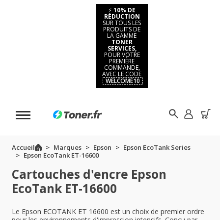
⚡
10% DE
RÉDUCTION
SUR TOUS LES
PRODUITS DE
LA GAMME
TONER
SERVICES,
POUR VOTRE
PREMIÈRE
COMMANDE,
AVEC LE CODE
WELCOME10
Accueil
Marques
Epson
Epson EcoTank Series
Epson EcoTank ET-16600
Cartouches d'encre Epson
EcoTank ET-16600
Le Epson ECOTANK ET 16600 est un choix de premier ordre
pour les environnements d'impression intensifs. Conçu par