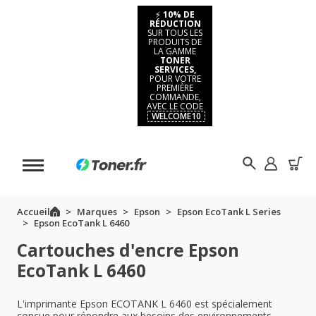
⚡
10% DE
RÉDUCTION
SUR TOUS LES
PRODUITS DE
LA GAMME
TONER
SERVICES,
POUR VOTRE
PREMIÈRE
COMMANDE,
AVEC LE CODE
WELCOME10
Accueil
Marques
Epson
Epson EcoTank L Series
Epson EcoTank L 6460
Cartouches d'encre Epson
EcoTank L 6460
L'imprimante Epson ECOTANK L 6460 est spécialement
conçue pour répondre aux besoins des environnements