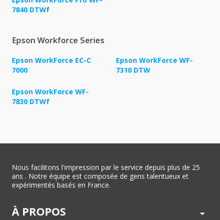
7840 DTWf
Epson Workforce Series
Epson WorkForce EC-C
Epson WorkForce WF-
7000
7310 DTW
Epson WorkForce WF-
7830 DTWf
Nous facilitons l'impression par le service depuis plus de 25
ans . Notre équipe est composée de gens talentueux et
expérimentés basés en France.
À PROPOS
arrow_drop_down