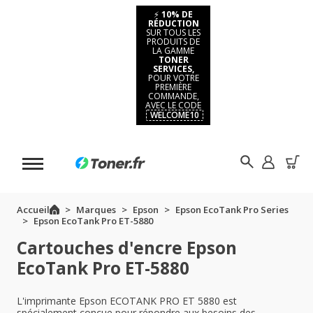
⚡
10% DE
RÉDUCTION
SUR TOUS LES
PRODUITS DE
LA GAMME
TONER
SERVICES,
POUR VOTRE
PREMIÈRE
COMMANDE,
AVEC LE CODE
WELCOME10
Accueil
Marques
Epson
Epson EcoTank Pro Series
Epson EcoTank Pro ET-5880
Cartouches d'encre Epson
EcoTank Pro ET-5880
L'imprimante Epson ECOTANK PRO ET 5880 est
spécialement conçue pour répondre aux besoins des