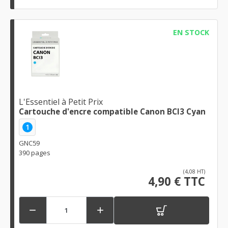
EN STOCK
L'Essentiel à Petit Prix
Cartouche d'encre compatible Canon BCI3 Cyan
1
GNC59
390 pages
(4,08 HT)
4,90 € TTC

