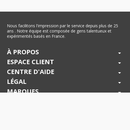
Nous facilitons l'impression par le service depuis plus de 25
ans . Notre équipe est composée de gens talentueux et
expérimentés basés en France.
À PROPOS
arrow_drop_down
ESPACE CLIENT
arrow_drop_down
CENTRE D'AIDE
arrow_drop_down
LÉGAL
arrow_drop_down
MARQUES
arrow_drop_down
PAIEMENTS SÉCURISÉS
arrow_drop_down
SUIVEZ NOUS !
arrow_drop_down