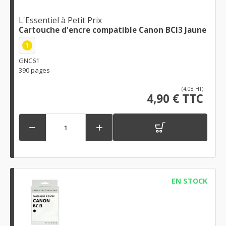
L'Essentiel à Petit Prix
Cartouche d'encre compatible Canon BCI3 Jaune
1
GNC61
390 pages
(4,08 HT)
4,90 € TTC


EN STOCK