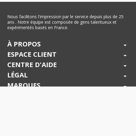
Nous facilitons l'impression par le service depuis plus de 25
ans . Notre équipe est composée de gens talentueux et
expérimentés basés en France.
À PROPOS
arrow_drop_down
ESPACE CLIENT
arrow_drop_down
CENTRE D'AIDE
arrow_drop_down
LÉGAL
arrow_drop_down
MARQUES
arrow_drop_down
PAIEMENTS SÉCURISÉS
arrow_drop_down
SUIVEZ NOUS !
arrow_drop_down
© 2026 - Toner Services