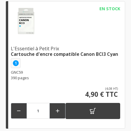
EN STOCK
L'Essentiel à Petit Prix
Cartouche d'encre compatible Canon BCI3 Cyan
1
GNC59
390 pages
(4,08 HT)
4,90 € TTC

