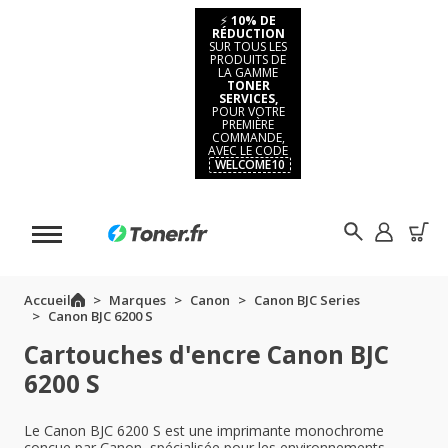
⚡
10% DE
RÉDUCTION
SUR TOUS LES
PRODUITS DE
LA GAMME
TONER
SERVICES,
POUR VOTRE
PREMIÈRE
COMMANDE,
AVEC LE CODE
WELCOME10
Accueil
Marques
Canon
Canon BJC Series
Canon BJC 6200 S
Cartouches d'encre Canon BJC
6200 S
Le Canon BJC 6200 S est une imprimante monochrome
conçue par Canon, spécialisée pour les environnements