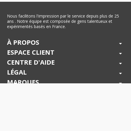
Nous facilitons l'impression par le service depuis plus de 25
ans . Notre équipe est composée de gens talentueux et
expérimentés basés en France.
À PROPOS
arrow_drop_down
ESPACE CLIENT
arrow_drop_down
CENTRE D'AIDE
arrow_drop_down
LÉGAL
arrow_drop_down
MARQUES
arrow_drop_down
PAIEMENTS SÉCURISÉS
arrow_drop_down
SUIVEZ NOUS !
arrow_drop_down
© 2026 - Toner Services