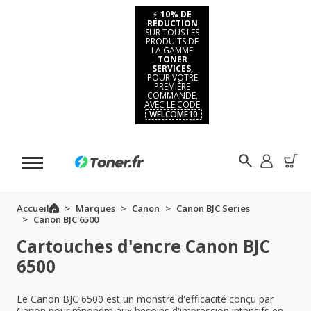
⚡
10% DE
RÉDUCTION
SUR TOUS LES
PRODUITS DE
LA GAMME
TONER
SERVICES,
POUR VOTRE
PREMIÈRE
COMMANDE,
AVEC LE CODE
WELCOME10
Accueil
Marques
Canon
Canon BJC Series
Canon BJC 6500
Cartouches d'encre Canon BJC
6500
Le Canon BJC 6500 est un monstre d'efficacité conçu par
Canon pour répondre aux besoins d'impression intensifs en