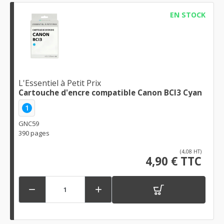
EN STOCK
L'Essentiel à Petit Prix
Cartouche d'encre compatible Canon BCI3 Cyan
1
GNC59
390 pages
(4,08 HT)
4,90 € TTC

