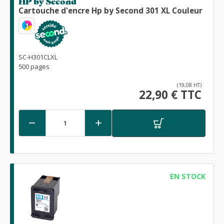
HP by Second
Cartouche d'encre Hp by Second 301 XL Couleur
1
SC-H301CLXL
500 pages
(19,08 HT)
22,90 € TTC


EN STOCK