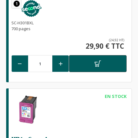
1
SC-H301BXL
700 pages
(24,92 HT)
29,90 € TTC


EN STOCK