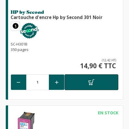
HP by Second
Cartouche d'encre Hp by Second 301 Noir
1
SC-H301B
350 pages
(12,42 HT)
14,90 € TTC


EN STOCK