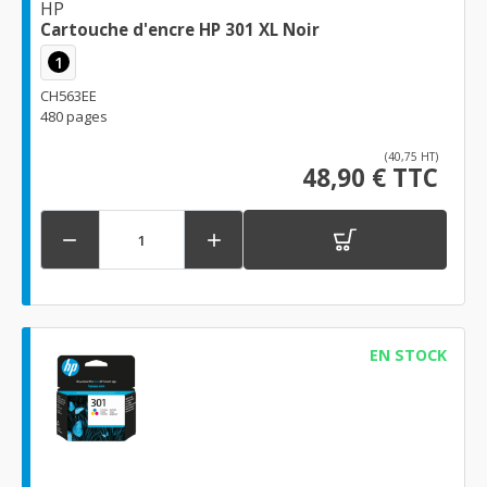
HP
Cartouche d'encre HP 301 XL Noir
1
CH563EE
480 pages
(40,75 HT)
48,90 € TTC


EN STOCK