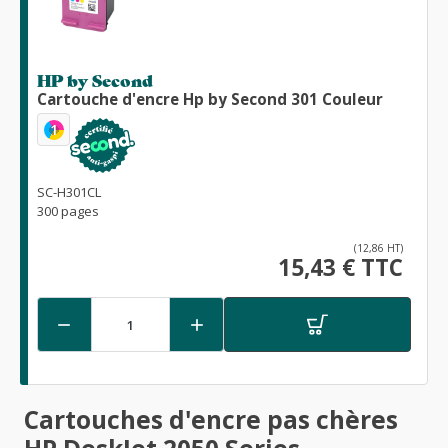
HP by Second
Cartouche d'encre Hp by Second 301 Couleur
1
SC-H301CL
300 pages
(12,86 HT)
15,43 € TTC


Cartouches d'encre pas chères