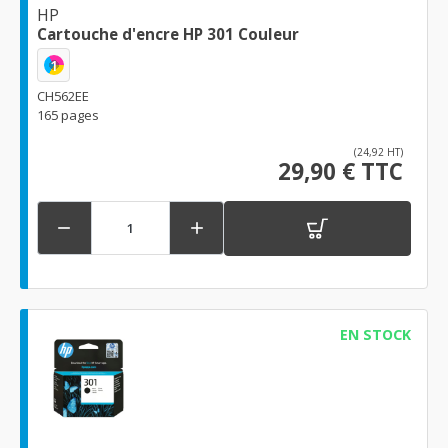
HP
Cartouche d'encre HP 301 Couleur
1
CH562EE
165 pages
(24,92 HT)
29,90 € TTC


EN STOCK