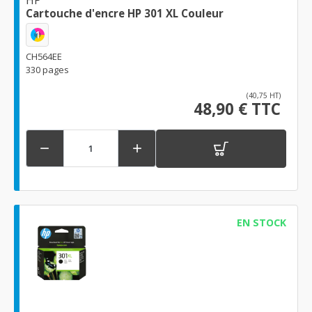
HP
Cartouche d'encre HP 301 XL Couleur
1
CH564EE
330 pages
(40,75 HT)
48,90 € TTC


EN STOCK