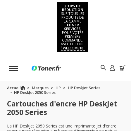
⚡
10% DE
RÉDUCTION
SUR TOUS LES
PRODUITS DE
LA GAMME
TONER
SERVICES,
POUR VOTRE
PREMIÈRE
COMMANDE,
AVEC LE CODE
WELCOME10
Accueil
Marques
HP
HP DeskJet Series
HP DeskJet 2050 Series
Cartouches d'encre HP DeskJet
2050 Series
La HP Deskjet 2050 Series est une imprimante jet d'encre
conçue pour répondre aux besoins d'impression en noir et