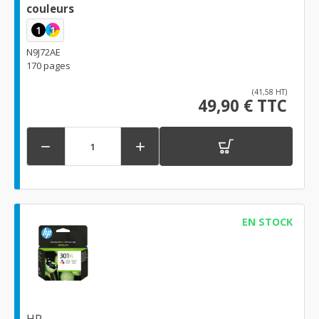
couleurs
1
1
N9J72AE
170 pages
(41,58 HT)
49,90 € TTC


EN STOCK