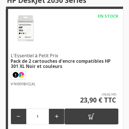
HP DeskJet 2050 Series
EN STOCK
L'Essentiel à Petit Prix
Pack de 2 cartouches d'encre compatibles HP
301 XL Noir et couleurs
1
1
V1H301B/CLXL
(19,92 HT)
23,90 € TTC

