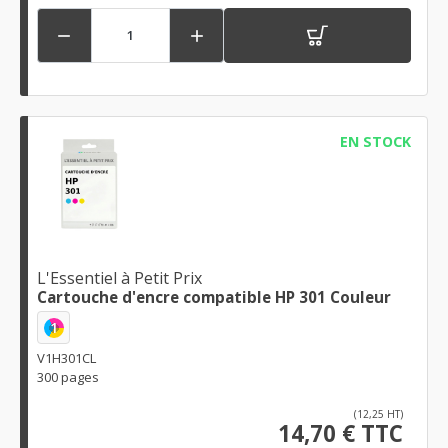


EN STOCK
L'Essentiel à Petit Prix
Cartouche d'encre compatible HP 301 Couleur
1
V1H301CL
300 pages
(12,25 HT)
14,70 € TTC