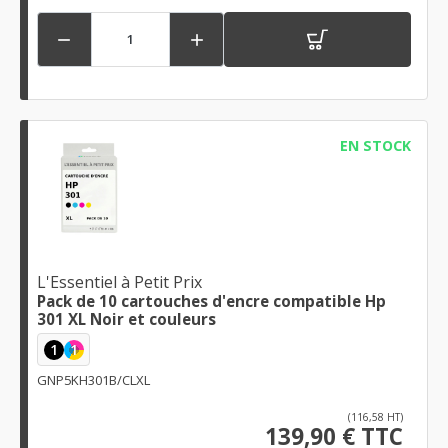


EN STOCK
L'Essentiel à Petit Prix
Pack de 10 cartouches d'encre compatible Hp
301 XL Noir et couleurs
1
1
GNP5KH301B/CLXL
(116,58 HT)
139,90 € TTC