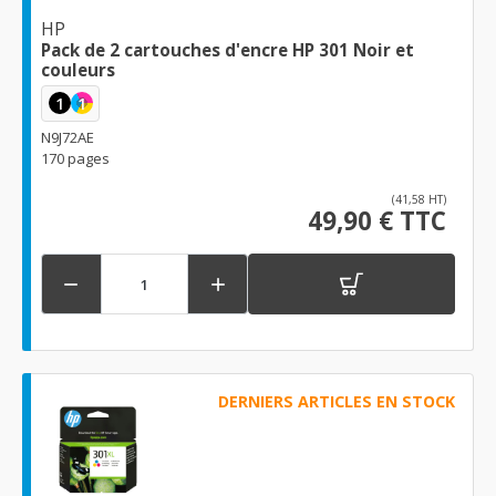
HP
Pack de 2 cartouches d'encre HP 301 Noir et
couleurs
1
1
N9J72AE
170 pages
(41,58 HT)
49,90 € TTC


DERNIERS ARTICLES EN STOCK