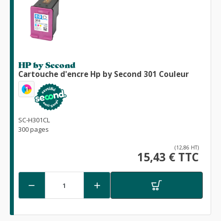
HP by Second
Cartouche d'encre Hp by Second 301 Couleur
1
SC-H301CL
300 pages
(12,86 HT)
15,43 € TTC

