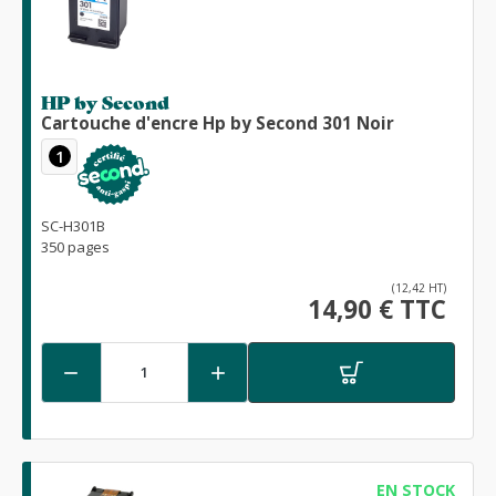
HP by Second
Cartouche d'encre Hp by Second 301 Noir
1
SC-H301B
350 pages
(12,42 HT)
14,90 € TTC


EN STOCK