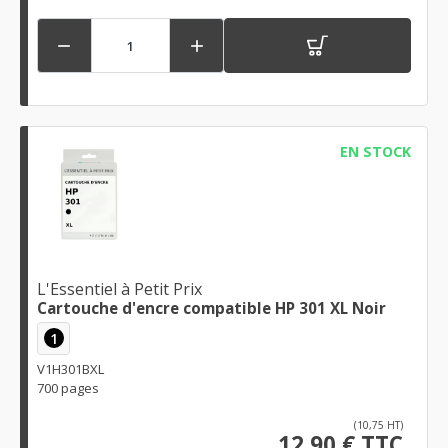


EN STOCK
L'Essentiel à Petit Prix
Cartouche d'encre compatible HP 301 XL Noir
1
V1H301BXL
700 pages
(10,75 HT)
12,90 € TTC