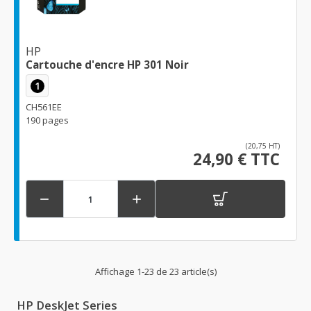
HP
Cartouche d'encre HP 301 Noir
1
CH561EE
190 pages
(20,75 HT)
24,90 € TTC


Affichage 1-23 de 23 article(s)
HP DeskJet Series