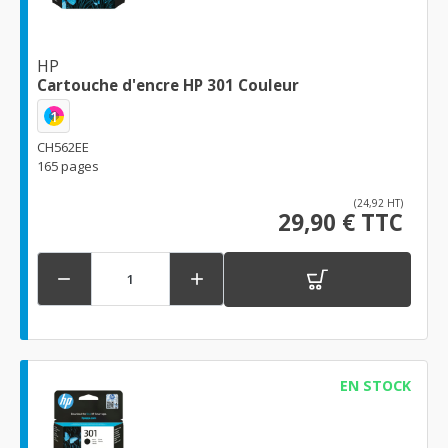
HP
Cartouche d'encre HP 301 Couleur
1
CH562EE
165 pages
(24,92 HT)
29,90 € TTC


EN STOCK