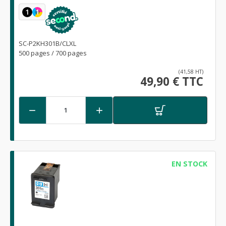
1
1
SC-P2KH301B/CLXL
500 pages / 700 pages
(41,58 HT)
49,90 € TTC


EN STOCK