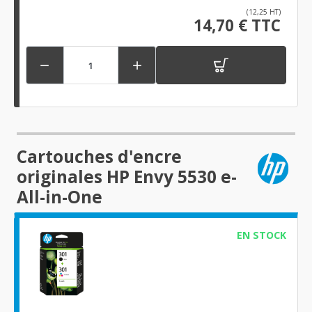
(12,25 HT)
14,70 € TTC


Cartouches d'encre
originales HP Envy 5530 e-
All-in-One
EN STOCK