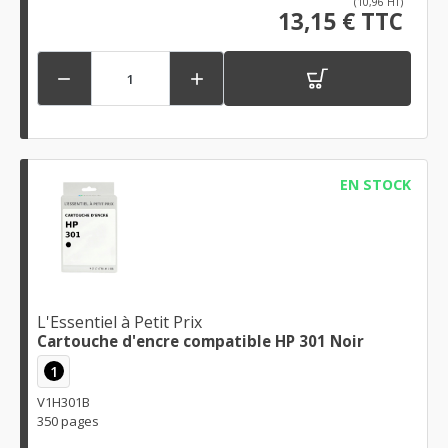
(10,96 HT)
13,15 € TTC


EN STOCK
L'Essentiel à Petit Prix
Cartouche d'encre compatible HP 301 Noir
1
V1H301B
350 pages