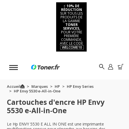
⚡
10% DE
RÉDUCTION
SUR TOUS LES
PRODUITS DE
LA GAMME
TONER
SERVICES,
POUR VOTRE
PREMIÈRE
COMMANDE,
AVEC LE CODE
WELCOME10
Accueil
Marques
HP
HP Envy Series
HP Envy 5530 e-All-in-One
Cartouches d'encre HP Envy
5530 e-All-in-One
Le Hp ENVY 5530 E ALL IN ONE est une imprimante
multifonction conçue pour répondre aux besoins des