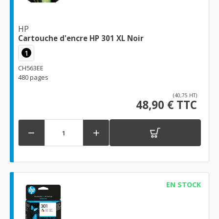
HP
Cartouche d'encre HP 301 XL Noir
1
CH563EE
480 pages
(40,75 HT)
48,90 € TTC


EN STOCK