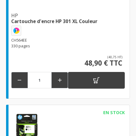
HP
Cartouche d'encre HP 301 XL Couleur
1
CH564EE
330 pages
(40,75 HT)
48,90 € TTC


EN STOCK