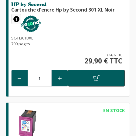
HP by Second
Cartouche d'encre Hp by Second 301 XL Noir
1
SC-H301BXL
700 pages
(24,92 HT)
29,90 € TTC


EN STOCK