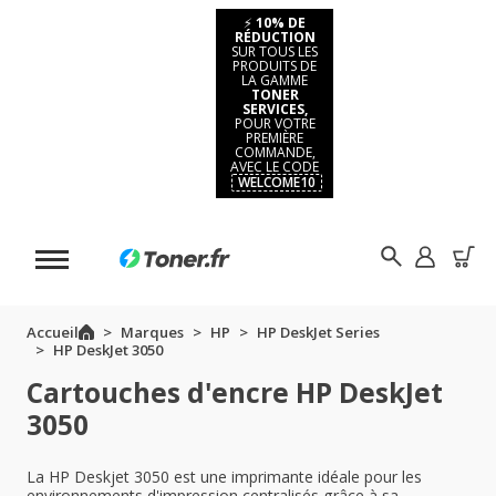
⚡
10% DE
RÉDUCTION
SUR TOUS LES
PRODUITS DE
LA GAMME
TONER
SERVICES,
POUR VOTRE
PREMIÈRE
COMMANDE,
AVEC LE CODE
WELCOME10
Accueil
Marques
HP
HP DeskJet Series
HP DeskJet 3050
Cartouches d'encre HP DeskJet
3050
La HP Deskjet 3050 est une imprimante idéale pour les
environnements d'impression centralisés grâce à sa