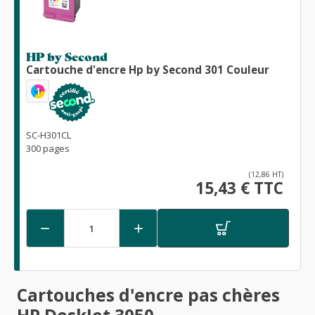
HP by Second
Cartouche d'encre Hp by Second 301 Couleur
1
SC-H301CL
300 pages
(12,86 HT)
15,43 € TTC


Cartouches d'encre pas chères