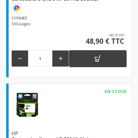
1
CH564EE
330 pages
(40,75 HT)
48,90 € TTC


EN STOCK
HP