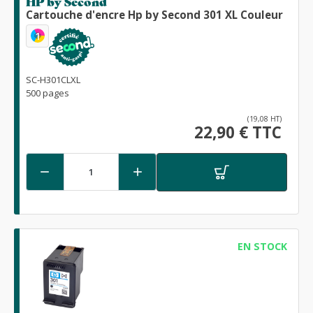
HP by Second
Cartouche d'encre Hp by Second 301 XL Couleur
1
SC-H301CLXL
500 pages
(19,08 HT)
22,90 € TTC


EN STOCK