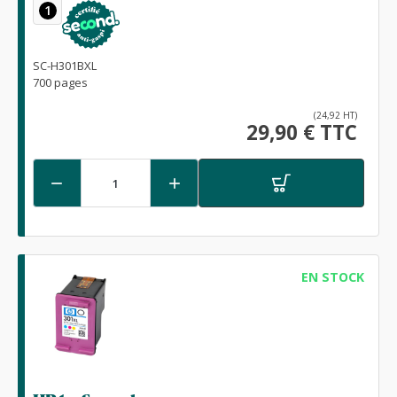
1
SC-H301BXL
700 pages
(24,92 HT)
29,90 € TTC


EN STOCK