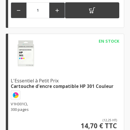


EN STOCK
L'Essentiel à Petit Prix
Cartouche d'encre compatible HP 301 Couleur
1
V1H301CL
300 pages
(12,25 HT)
14,70 € TTC