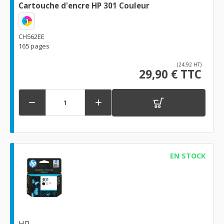
Cartouche d'encre HP 301 Couleur
1
CH562EE
165 pages
(24,92 HT)
29,90 € TTC


EN STOCK
HP