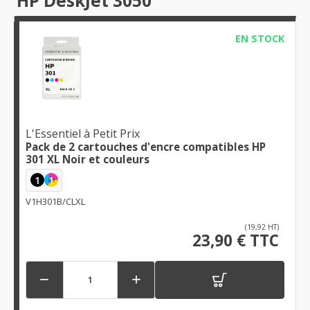
HP DeskJet 3050
EN STOCK
L'Essentiel à Petit Prix
Pack de 2 cartouches d'encre compatibles HP
301 XL Noir et couleurs
1
1
V1H301B/CLXL
(19,92 HT)
23,90 € TTC

