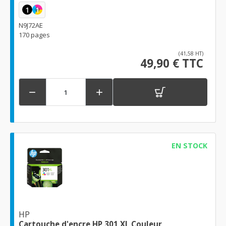
1
1
N9J72AE
170 pages
(41,58 HT)
49,90 € TTC


EN STOCK
HP
Cartouche d'encre HP 301 XL Couleur