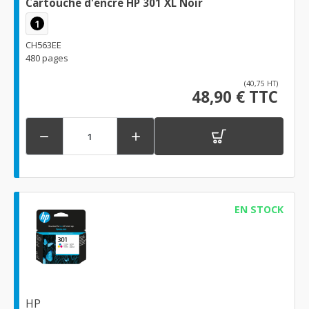
Cartouche d'encre HP 301 XL Noir
1
CH563EE
480 pages
(40,75 HT)
48,90 € TTC


EN STOCK
HP