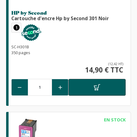
HP by Second
Cartouche d'encre Hp by Second 301 Noir
1
SC-H301B
350 pages
(12,42 HT)
14,90 € TTC


EN STOCK