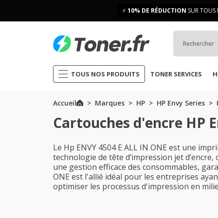
⚡
10% DE RÉDUCTION
SUR TOUS 
TOUS NOS PRODUITS
TONER SERVICES
H
Accueil
Marques
HP
HP Envy Series
Cartouches d'encre HP E
Le Hp ENVY 4504 E ALL IN ONE est une impri
technologie de tête d’impression jet d’encre,
une gestion efficace des consommables, garan
ONE est l'allié idéal pour les entreprises ay
optimiser les processus d'impression en mili