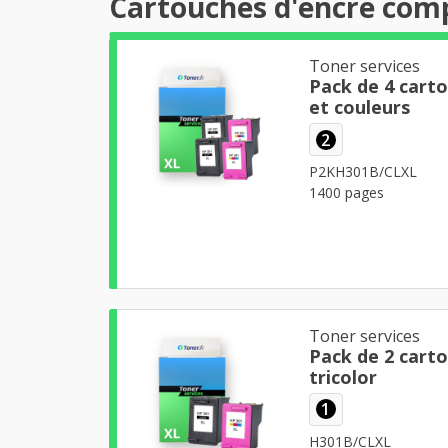
Cartouches d'encre comp
Toner services
Pack de 4 cart
et couleurs
2
P2KH301B/CLXL
1400 pages
Toner services
Pack de 2 carto
tricolor
1
H301B/CLXL