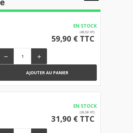
ne
EN STOCK
(49,92 HT)
59,90 € TTC


AJOUTER AU PANIER
EN STOCK
(26,58 HT)
31,90 € TTC