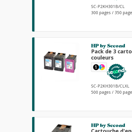
SC-P2KH301B/CL
300 pages / 350 pag
HP by Second
Pack de 3 cart
couleurs
1
1
SC-P2KH301B/CLXL
500 pages / 700 pag
HP by Second
Cartouche d'en