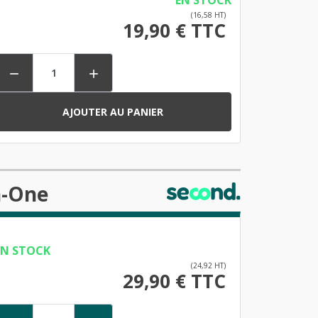
EN STOCK
(16,58 HT)
19,90 € TTC


AJOUTER AU PANIER
n-One
EN STOCK
(24,92 HT)
29,90 € TTC