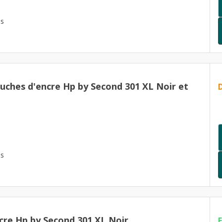
es
ouches d'encre Hp by Second 301 XL Noir et
es
cre Hp by Second 301 XL Noir