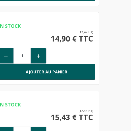
EN STOCK
(12,42 HT)
14,90 € TTC


AJOUTER AU PANIER
EN STOCK
(12,86 HT)
15,43 € TTC