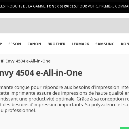
LES PRODUITS DE LA GAMME
TONER SERVICES,
POUR VOTRE PREMIÈRE COMMAN
P
EPSON
CANON
BROTHER
LEXMARK
SAMSUNG
KON
HP Envy 4504 e-All-in-One
nvy 4504 e-All-in-One
mante conçue pour répondre aux besoins d'impression inte
 cette imprimante assure des impressions de haute qualité en
tissant une productivité optimale. Grâce à sa conception ro
ant des besoins d'impression importants. Sa polyvalence et s
eu professionnel.