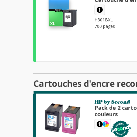
1
H301BXL
700 pages
Cartouches d'encre reco
HP by Second
Pack de 2 cart
couleurs
1
1