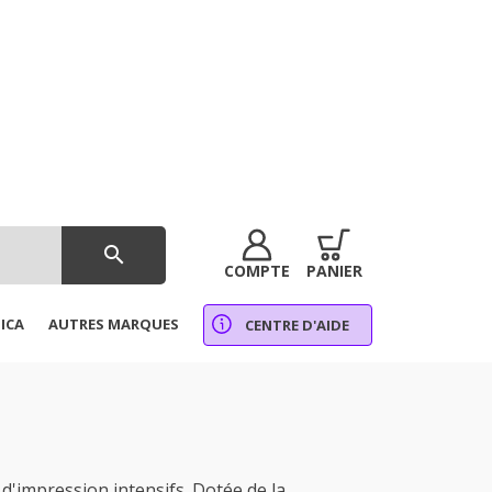
search
COMPTE
PANIER
ICA
AUTRES MARQUES
CENTRE D'AIDE
impression intensifs. Dotée de la