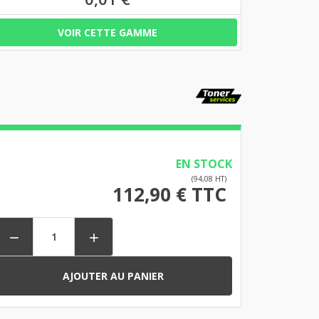
VOIR CETTE GAMME
EN STOCK
(94,08 HT)
112,90 € TTC


AJOUTER AU PANIER