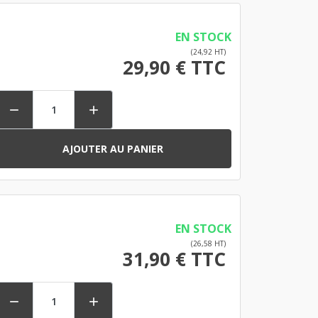
EN STOCK
(24,92 HT)
29,90 € TTC


AJOUTER AU PANIER
EN STOCK
(26,58 HT)
31,90 € TTC

