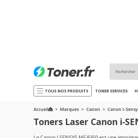
TOUS NOS PRODUITS
TONER SERVICES
H
Accueil
Marques
Canon
Canon I-Sensy
Toners Laser Canon i-S
Le Canon I SENSYS MF 8350 est une impriman