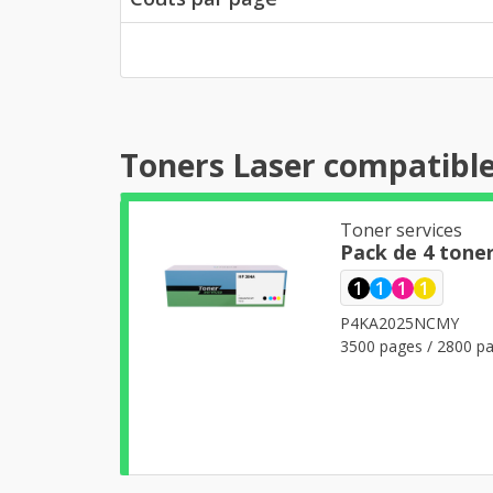
Toners Laser compatibl
Toner services
Pack de 4 tone
1
1
1
1
P4KA2025NCMY
3500 pages / 2800 pa