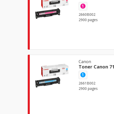
1
2660B002
2900 pages
Canon
Toner Canon 7
1
2661B002
2900 pages