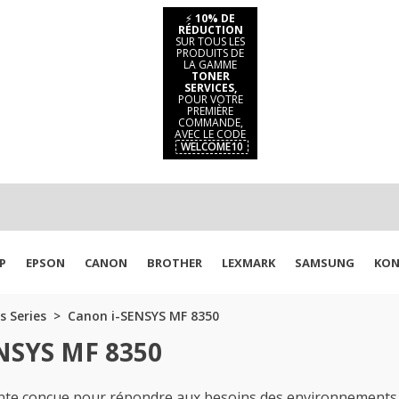
⚡
10% DE
RÉDUCTION
SUR TOUS LES
PRODUITS DE
LA GAMME
TONER
SERVICES,
POUR VOTRE
PREMIÈRE
COMMANDE,
AVEC LE CODE
WELCOME10
P
EPSON
CANON
BROTHER
LEXMARK
SAMSUNG
KON
s Series
Canon i-SENSYS MF 8350
ENSYS MF 8350
te conçue pour répondre aux besoins des environnements d'