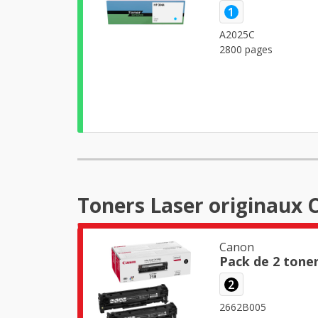
1
A2025C
2800 pages
Toners Laser originaux 
Canon
Pack de 2 tone
2
2662B005