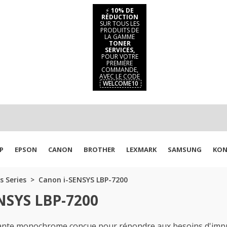
⚡
10% DE
RÉDUCTION
SUR TOUS LES
PRODUITS DE
LA GAMME
TONER
SERVICES,
POUR VOTRE
PREMIÈRE
COMMANDE,
AVEC LE CODE
WELCOME10
P
EPSON
CANON
BROTHER
LEXMARK
SAMSUNG
KON
s Series
Canon i-SENSYS LBP-7200
ENSYS LBP-7200
nte monochrome conçue pour répondre aux besoins d'impres