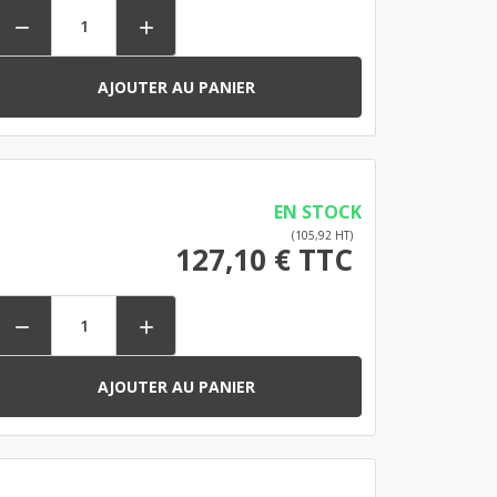


AJOUTER AU PANIER
EN STOCK
(105,92 HT)
127,10 € TTC


AJOUTER AU PANIER