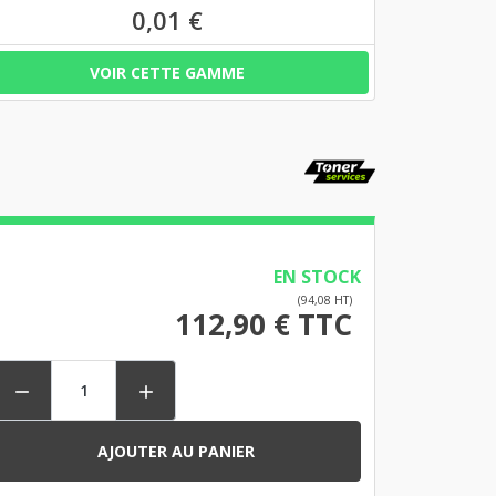
0,01 €
VOIR CETTE GAMME
EN STOCK
(94,08 HT)
112,90 € TTC


AJOUTER AU PANIER