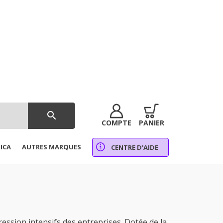
search
COMPTE
PANIER
ICA
AUTRES MARQUES
CENTRE D'AIDE
sion intensifs des entreprises. Dotée de la