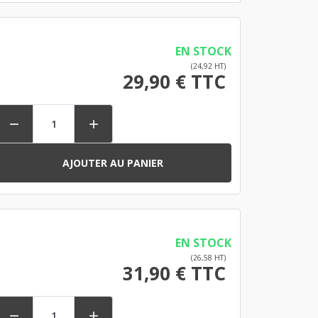
EN STOCK
(24,92 HT)
29,90 € TTC


AJOUTER AU PANIER
EN STOCK
(26,58 HT)
31,90 € TTC

