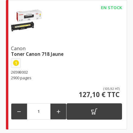
EN STOCK
Canon
Toner Canon 718 Jaune
1
2659B002
2900 pages
(105,92 HT)
127,10 € TTC

