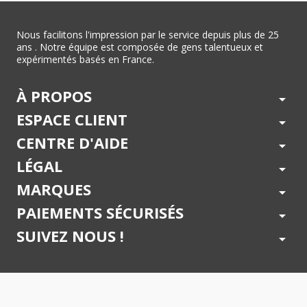
Nous facilitons l'impression par le service depuis plus de 25
ans . Notre équipe est composée de gens talentueux et
expérimentés basés en France.
À PROPOS
arrow_drop_down
ESPACE CLIENT
arrow_drop_down
CENTRE D'AIDE
arrow_drop_down
LÉGAL
arrow_drop_down
MARQUES
arrow_drop_down
PAIEMENTS SÉCURISÉS
arrow_drop_down
SUIVEZ NOUS !
arrow_drop_down
© 2026 - Toner Services