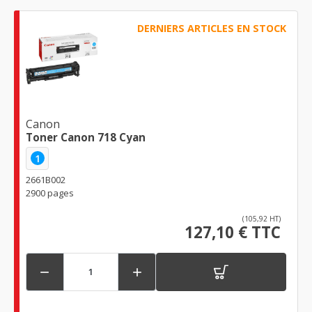
DERNIERS ARTICLES EN STOCK
Canon
Toner Canon 718 Cyan
1
2661B002
2900 pages
(105,92 HT)
127,10 € TTC

