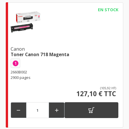
EN STOCK
Canon
Toner Canon 718 Magenta
1
2660B002
2900 pages
(105,92 HT)
127,10 € TTC

