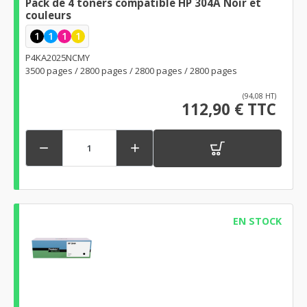
Pack de 4 toners compatible HP 304A Noir et
couleurs
1
1
1
1
P4KA2025NCMY
3500 pages / 2800 pages / 2800 pages / 2800 pages
(94,08 HT)
112,90 € TTC


EN STOCK