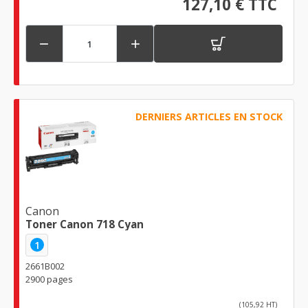
127,10 € TTC


DERNIERS ARTICLES EN STOCK
Canon
Toner Canon 718 Cyan
1
2661B002
2900 pages
(105,92 HT)