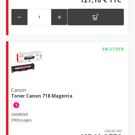


EN STOCK
Canon
Toner Canon 718 Magenta
1
2660B002
2900 pages
(105,92 HT)