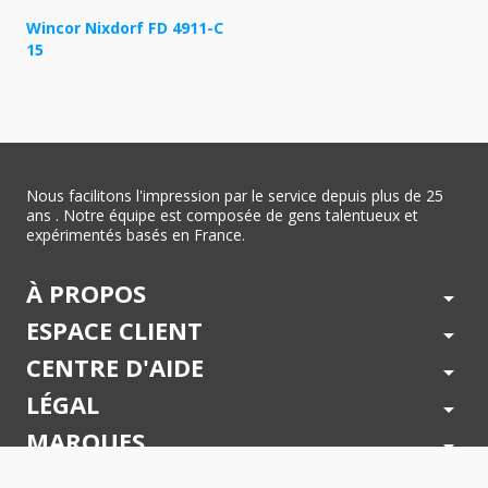
Wincor Nixdorf FD 4911-C
15
Nous facilitons l'impression par le service depuis plus de 25
ans . Notre équipe est composée de gens talentueux et
expérimentés basés en France.
À PROPOS
arrow_drop_down
ESPACE CLIENT
arrow_drop_down
CENTRE D'AIDE
arrow_drop_down
LÉGAL
arrow_drop_down
MARQUES
arrow_drop_down
PAIEMENTS SÉCURISÉS
arrow_drop_down