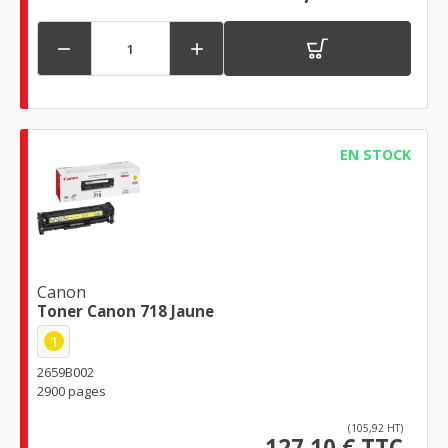


EN STOCK
Canon
Toner Canon 718 Jaune
1
2659B002
2900 pages
(105,92 HT)
127,10 € TTC