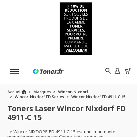
⚡
10% DE
RÉDUCTION
SUR TOUS LES
PRODUITS DE
LA GAMME
TONER
SERVICES,
POUR VOTRE
PREMIÈRE
COMMANDE,
AVEC LE CODE
WELCOME10
Accueil
Marques
Wincor-Nixdorf
Wincor-Nixdorf FD Series
Wincor Nixdorf FD 4911-C 15
Toners Laser Wincor Nixdorf FD
4911-C 15
Le Wincor NIXDORF FD 4911 C 15 est une imprimante
monochrome conçue par Canon, idéale pour les