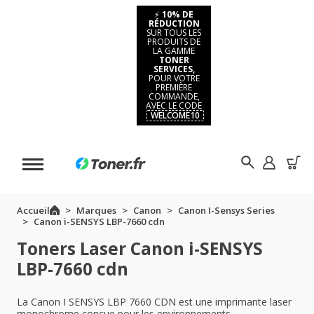
⚡
10% DE
RÉDUCTION
SUR TOUS LES
PRODUITS DE
LA GAMME
TONER
SERVICES,
POUR VOTRE
PREMIÈRE
COMMANDE,
AVEC LE CODE
WELCOME10
Accueil
Marques
Canon
Canon I-Sensys Series
Canon i-SENSYS LBP-7660 cdn
Toners Laser Canon i-SENSYS
LBP-7660 cdn
La Canon I SENSYS LBP 7660 CDN est une imprimante laser
monochrome conçue pour les environnements