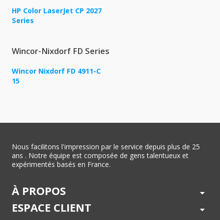
HP Color LaserJet CP 2027
Series
Wincor-Nixdorf FD Series
Wincor Nixdorf FD 4911-C
15
Nous facilitons l'impression par le service depuis plus de 25
ans . Notre équipe est composée de gens talentueux et
expérimentés basés en France.
À PROPOS
arrow_drop_down
ESPACE CLIENT
arrow_drop_down