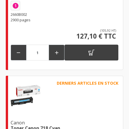
1
2660B002
2900 pages
(105,92 HT)
127,10 € TTC


DERNIERS ARTICLES EN STOCK
Canon
Toner Canon 718 Cyan