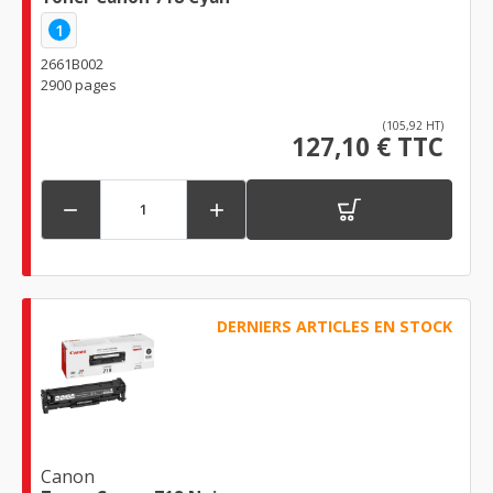
1
2661B002
2900 pages
(105,92 HT)
127,10 € TTC


DERNIERS ARTICLES EN STOCK
Canon