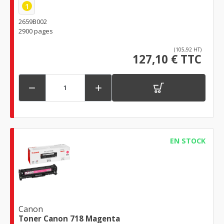
1
2659B002
2900 pages
(105,92 HT)
127,10 € TTC


EN STOCK
Canon
Toner Canon 718 Magenta