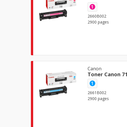
1
2660B002
2900 pages
Canon
Toner Canon 7
1
2661B002
2900 pages