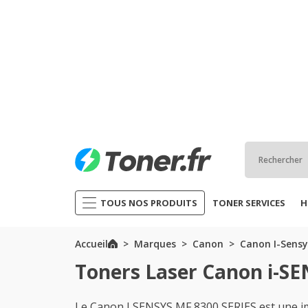
TOUS NOS PRODUITS
TONER SERVICES
H
Accueil
Marques
Canon
Canon I-Sensy
Toners Laser Canon i-SE
Le Canon I SENSYS MF 8300 SERIES est une i