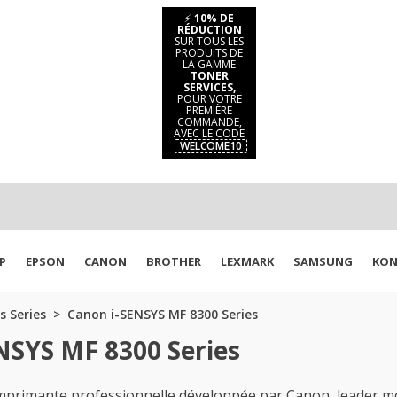
⚡
10% DE
RÉDUCTION
SUR TOUS LES
PRODUITS DE
LA GAMME
TONER
SERVICES,
POUR VOTRE
PREMIÈRE
COMMANDE,
AVEC LE CODE
WELCOME10
P
EPSON
CANON
BROTHER
LEXMARK
SAMSUNG
KON
s Series
Canon i-SENSYS MF 8300 Series
NSYS MF 8300 Series
mprimante professionnelle développée par Canon, leader mo