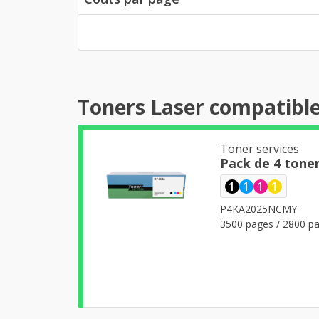
Toners Laser compatible
Toner services
Pack de 4 tone
1
1
1
1
P4KA2025NCMY
3500 pages / 2800 pa