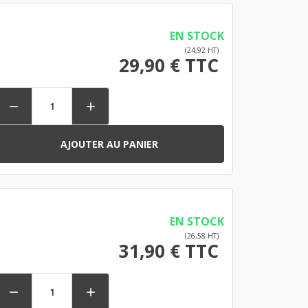
EN STOCK
(24,92 HT)
29,90 € TTC


AJOUTER AU PANIER
EN STOCK
(26,58 HT)
31,90 € TTC

