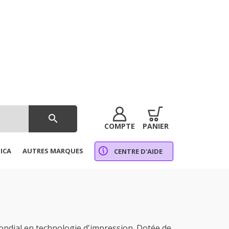
search
COMPTE
PANIER
ICA
AUTRES MARQUES
CENTRE D'AIDE
ndial en technologie d'impression. Dotée de