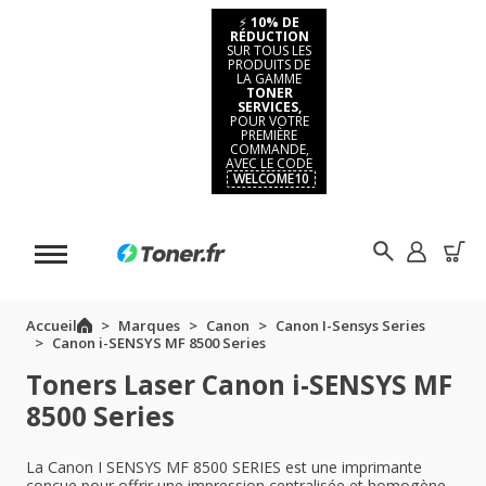
⚡
10% DE
RÉDUCTION
SUR TOUS LES
PRODUITS DE
LA GAMME
TONER
SERVICES,
POUR VOTRE
PREMIÈRE
COMMANDE,
AVEC LE CODE
WELCOME10
Accueil
Marques
Canon
Canon I-Sensys Series
Canon i-SENSYS MF 8500 Series
Toners Laser Canon i-SENSYS MF
8500 Series
La Canon I SENSYS MF 8500 SERIES est une imprimante
conçue pour offrir une impression centralisée et homogène