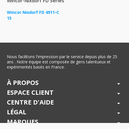
Wincor-Nixdorf FD Series
Wincor Nixdorf FD 4911-C
15
Nous facilitons l'impression par le service depuis plus de 25
ans . Notre équipe est composée de gens talentueux et
expérimentés basés en France.
À PROPOS
arrow_drop_down
ESPACE CLIENT
arrow_drop_down
CENTRE D'AIDE
arrow_drop_down
LÉGAL
arrow_drop_down
MARQUES
arrow_drop_down