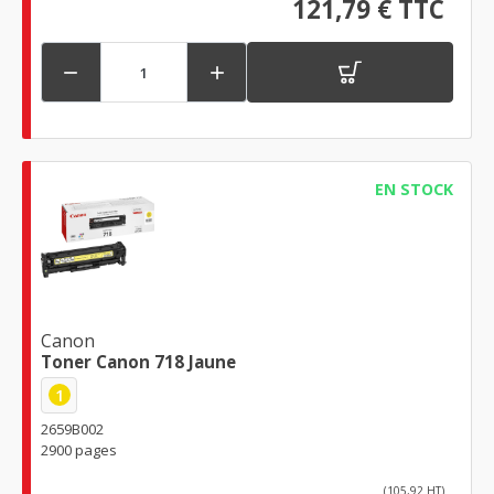
121,79 € TTC


EN STOCK
Canon
Toner Canon 718 Jaune
1
2659B002
2900 pages
(105,92 HT)