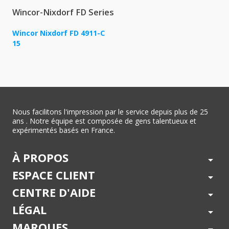
Wincor-Nixdorf FD Series
Wincor Nixdorf FD 4911-C
15
Nous facilitons l'impression par le service depuis plus de 25
ans . Notre équipe est composée de gens talentueux et
expérimentés basés en France.
À PROPOS
arrow_drop_down
ESPACE CLIENT
arrow_drop_down
CENTRE D'AIDE
arrow_drop_down
LÉGAL
arrow_drop_down
MARQUES