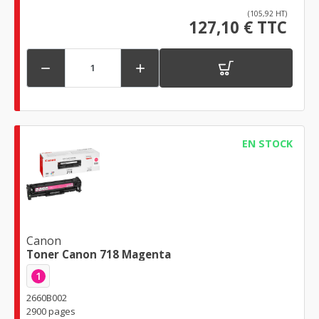
(105,92 HT)
127,10 € TTC


EN STOCK
Canon
Toner Canon 718 Magenta
1
2660B002
2900 pages