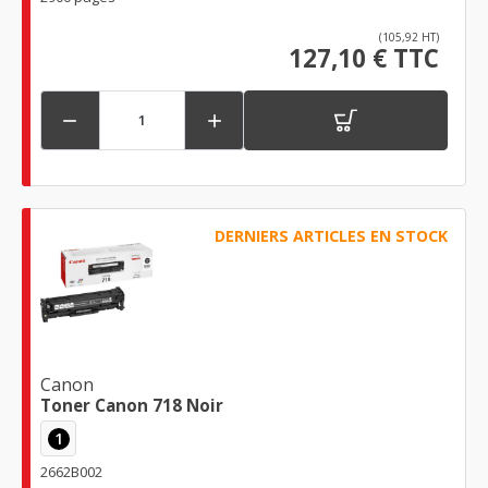
(105,92 HT)
127,10 € TTC


DERNIERS ARTICLES EN STOCK
Canon
Toner Canon 718 Noir
1
2662B002