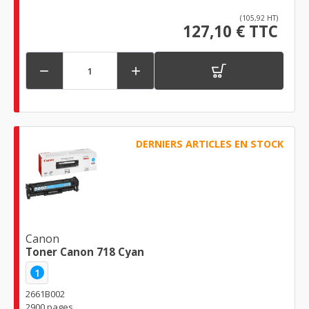
(105,92 HT)
127,10 € TTC


DERNIERS ARTICLES EN STOCK
Canon
Toner Canon 718 Cyan
1
2661B002
2900 pages