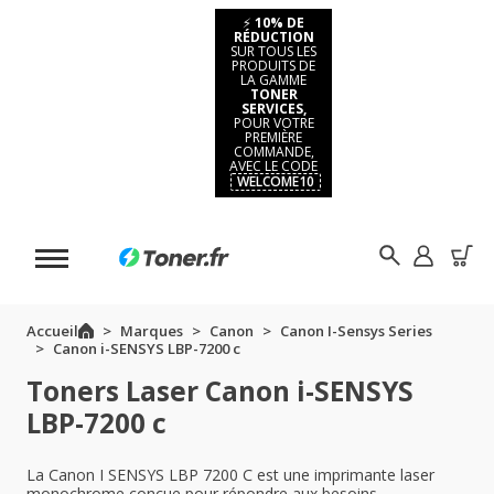
⚡
10% DE
RÉDUCTION
SUR TOUS LES
PRODUITS DE
LA GAMME
TONER
SERVICES,
POUR VOTRE
PREMIÈRE
COMMANDE,
AVEC LE CODE
WELCOME10
Accueil
Marques
Canon
Canon I-Sensys Series
Canon i-SENSYS LBP-7200 c
Toners Laser Canon i-SENSYS
LBP-7200 c
La Canon I SENSYS LBP 7200 C est une imprimante laser
monochrome conçue pour répondre aux besoins