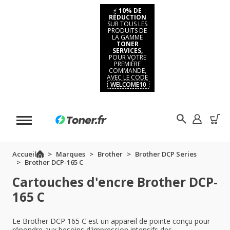
⚡
10% DE
RÉDUCTION
SUR TOUS LES
PRODUITS DE
LA GAMME
TONER
SERVICES,
POUR VOTRE
PREMIÈRE
COMMANDE,
AVEC LE CODE
WELCOME10
Accueil
Marques
Brother
Brother DCP Series
Brother DCP-165 C
Cartouches d'encre Brother DCP-
165 C
Le Brother DCP 165 C est un appareil de pointe conçu pour
répondre aux besoins d'impression intensifs des