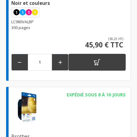
Noir et couleurs
1
1
1
1
LC980VALBP
300 pages
(38,25 HT)
45,90 € TTC


EXPÉDIÉ SOUS 8 À 10 JOURS
Brother