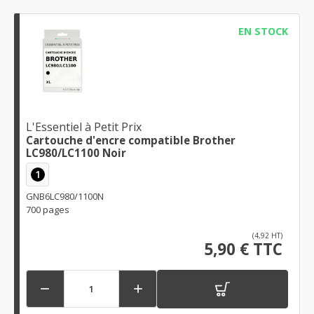
EN STOCK
L'Essentiel à Petit Prix
Cartouche d'encre compatible Brother
LC980/LC1100 Noir
1
GNB6LC980/1100N
700 pages
(4,92 HT)
5,90 € TTC

