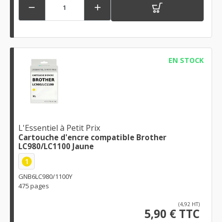


EN STOCK
L'Essentiel à Petit Prix
Cartouche d'encre compatible Brother
LC980/LC1100 Jaune
1
GNB6LC980/1100Y
475 pages
(4,92 HT)
5,90 € TTC