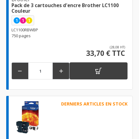
Pack de 3 cartouches d'encre Brother LC1100
Couleur
1
1
1
LC1100RBWBP
750 pages
(28,08 HT)
33,70 € TTC


DERNIERS ARTICLES EN STOCK