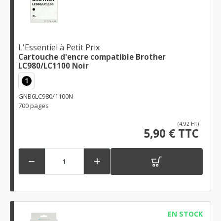
L'Essentiel à Petit Prix
Cartouche d'encre compatible Brother
LC980/LC1100 Noir
1
GNB6LC980/1100N
700 pages
(4,92 HT)
5,90 € TTC


EN STOCK