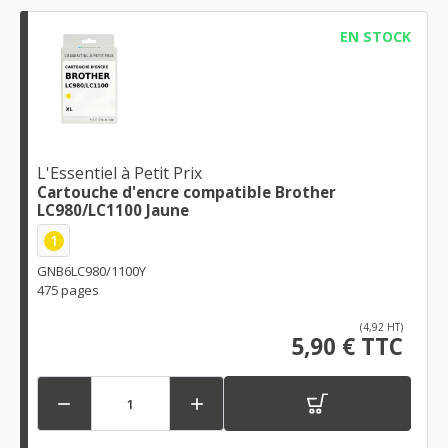
EN STOCK
L'Essentiel à Petit Prix
Cartouche d'encre compatible Brother
LC980/LC1100 Jaune
1
GNB6LC980/1100Y
475 pages
(4,92 HT)
5,90 € TTC

