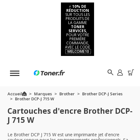
⚡
10% DE
RÉDUCTION
SUR TOUS LES
PRODUITS DE
LA GAMME
TONER
SERVICES,
POUR VOTRE
PREMIÈRE
COMMANDE,
AVEC LE CODE
WELCOME10
Accueil
Marques
Brother
Brother DCP-J Series
Brother DCP-J 715 W
Cartouches d'encre Brother DCP-
J 715 W
Le Brother DCP J 715 W est une imprimante jet d'encre
couleur conçue pour les environnements professionnels. Sa