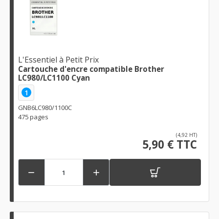
L'Essentiel à Petit Prix
Cartouche d'encre compatible Brother
LC980/LC1100 Cyan
1
GNB6LC980/1100C
475 pages
(4,92 HT)
5,90 € TTC

