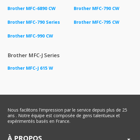
Brother MFC-6890 CW
Brother MFC-790 CW
Brother MFC-790 Series
Brother MFC-795 CW
Brother MFC-990 CW
Brother MFC-J Series
Brother MFC-J 615 W
Nous facilitons l'impression par le service depuis plus de 25
ans . Notre équipe est composée de gens talentueux et
expérimentés basés en France.
À PROPOS
arrow_drop_down