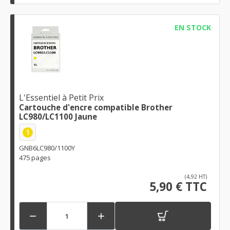
EN STOCK
L'Essentiel à Petit Prix
Cartouche d'encre compatible Brother
LC980/LC1100 Jaune
1
GNB6LC980/1100Y
475 pages
(4,92 HT)
5,90 € TTC

