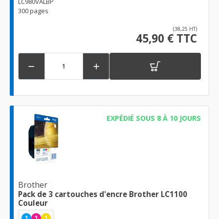
LC980VALBP
300 pages
(38,25 HT)
45,90 € TTC


EXPÉDIÉ SOUS 8 À 10 JOURS
Brother
Pack de 3 cartouches d'encre Brother LC1100
Couleur
1
1
1