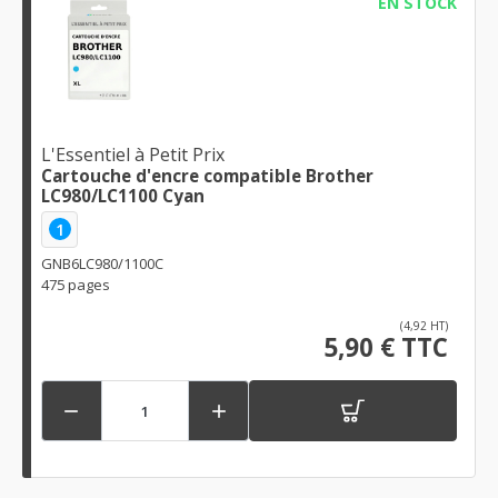
EN STOCK
L'Essentiel à Petit Prix
Cartouche d'encre compatible Brother
LC980/LC1100 Cyan
1
GNB6LC980/1100C
475 pages
(4,92 HT)
5,90 € TTC

