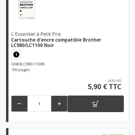
L'Essentiel à Petit Prix
Cartouche d'encre compatible Brother
LC980/LC1100 Noir
1
GNB6LC980/1100N
700 pages
(4,92 HT)
5,90 € TTC

