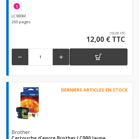
1
LC980M
260 pages
(10,00 HT)
12,00 € TTC


DERNIERS ARTICLES EN STOCK
Brother
Cartouche d'encre Brother LC980 Jaune