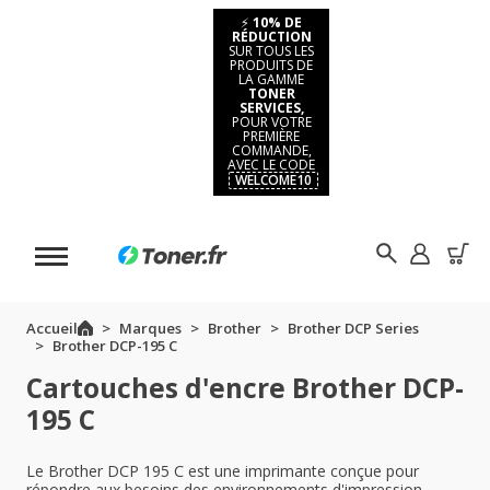
⚡
10% DE
RÉDUCTION
SUR TOUS LES
PRODUITS DE
LA GAMME
TONER
SERVICES,
POUR VOTRE
PREMIÈRE
COMMANDE,
AVEC LE CODE
WELCOME10
Accueil
Marques
Brother
Brother DCP Series
Brother DCP-195 C
Cartouches d'encre Brother DCP-
195 C
Le Brother DCP 195 C est une imprimante conçue pour
répondre aux besoins des environnements d'impression