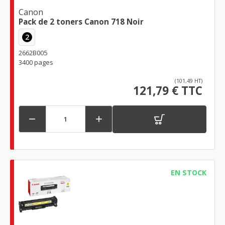
Canon
Pack de 2 toners Canon 718 Noir
2
2662B005
3400 pages
(101,49 HT)
121,79 € TTC


EN STOCK