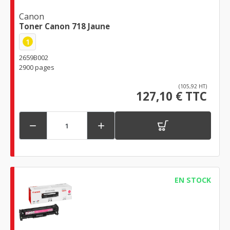
Canon
Toner Canon 718 Jaune
1
2659B002
2900 pages
(105,92 HT)
127,10 € TTC


EN STOCK