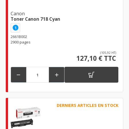
Canon
Toner Canon 718 Cyan
1
2661B002
2900 pages
(105,92 HT)
127,10 € TTC


DERNIERS ARTICLES EN STOCK