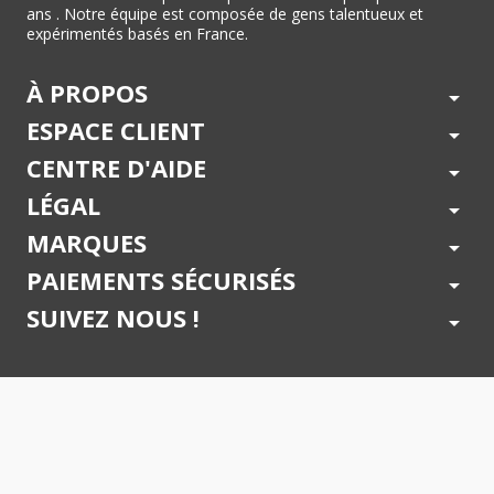
ans . Notre équipe est composée de gens talentueux et
expérimentés basés en France.
À PROPOS
arrow_drop_down
ESPACE CLIENT
arrow_drop_down
CENTRE D'AIDE
arrow_drop_down
LÉGAL
arrow_drop_down
MARQUES
arrow_drop_down
PAIEMENTS SÉCURISÉS
arrow_drop_down
SUIVEZ NOUS !
arrow_drop_down
© 2026 - Toner Services