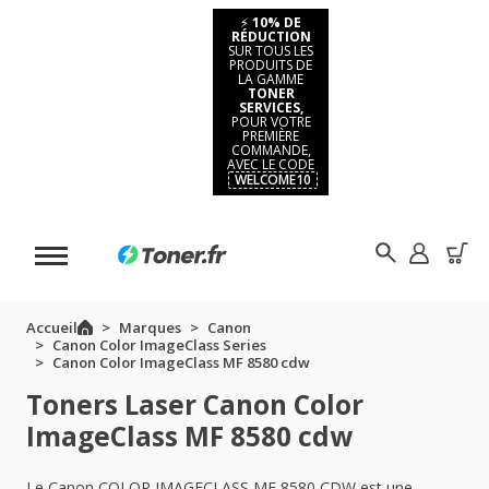
⚡
10% DE
RÉDUCTION
SUR TOUS LES
PRODUITS DE
LA GAMME
TONER
SERVICES,
POUR VOTRE
PREMIÈRE
COMMANDE,
AVEC LE CODE
WELCOME10
Accueil
Marques
Canon
Canon Color ImageClass Series
Canon Color ImageClass MF 8580 cdw
Toners Laser Canon Color
ImageClass MF 8580 cdw
Le Canon COLOR IMAGECLASS MF 8580 CDW est une