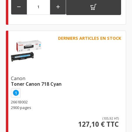


DERNIERS ARTICLES EN STOCK
Canon
Toner Canon 718 Cyan
1
2661B002
2900 pages
(105,92 HT)
127,10 € TTC