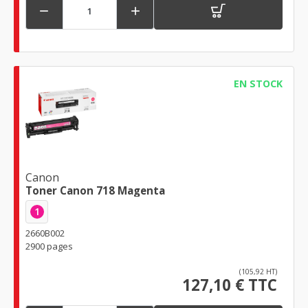


EN STOCK
Canon
Toner Canon 718 Magenta
1
2660B002
2900 pages
(105,92 HT)
127,10 € TTC