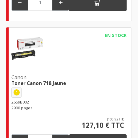


EN STOCK
Canon
Toner Canon 718 Jaune
1
2659B002
2900 pages
(105,92 HT)
127,10 € TTC