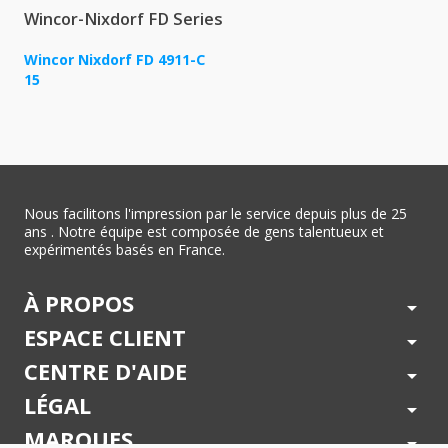
Wincor-Nixdorf FD Series
Wincor Nixdorf FD 4911-C
15
Nous facilitons l'impression par le service depuis plus de 25
ans . Notre équipe est composée de gens talentueux et
expérimentés basés en France.
À PROPOS
arrow_drop_down
ESPACE CLIENT
arrow_drop_down
CENTRE D'AIDE
arrow_drop_down
LÉGAL
arrow_drop_down
MARQUES
arrow_drop_down